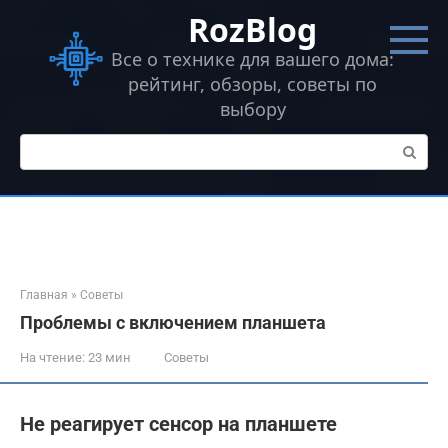
Перейти
RozBlog
к
контенту
Все о технике для вашего дома:
рейтинг, обзоры, советы по
выбору
Поиск:
Главная
»
Советы
Проблемы с включением планшета
На чтение:
23 мин
Советы
Не реагирует сенсор на планшете