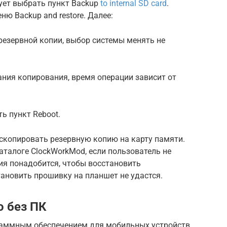
ует выбрать пункт Backup
to internal SD card
.
ню Backup and restore. Далее:
резервной копии, выбор системы менять не
ния копирования, время операции зависит от
ь пункт Reboot.
 скопировать резервную копию на карту памяти.
талоге ClockWorkMod, если пользователь не
ия понадобится, чтобы восстановить
тановить прошивку на планшет не удастся.
o без ПК
раммным обеспечением для мобильных устройств