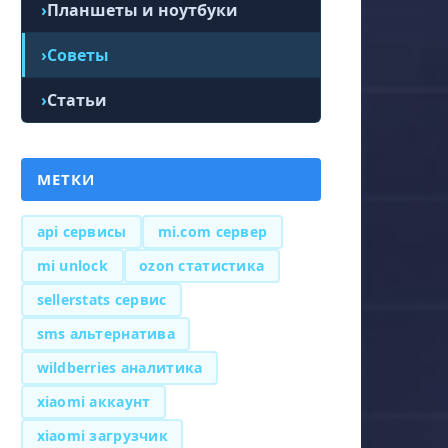
Планшеты и ноутбуки
Советы
Статьи
МЕТКИ
api сервисы
mi.com сервер
mi unlock
ozon статистика
sellerstats сервис
sms альтернатива
wildberries аналитика
xiaomi аккаунт
xiaomi загрузчик