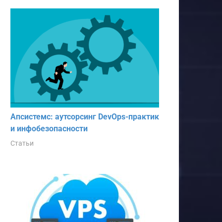
Апсистемс: аутсорсинг DevOps-практик
и инфобезопасности
Статьи