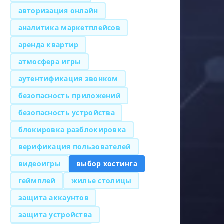
авторизация онлайн
аналитика маркетплейсов
аренда квартир
атмосфера игры
аутентификация звонком
безопасность приложений
безопасность устройства
блокировка разблокировка
верификация пользователей
видеоигры
выбор хостинга
геймплей
жилье столицы
защита аккаунтов
защита устройства