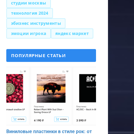
студии москвы
технология 2024
эбизнес инструменты
эмоции игрока
яндекс маркет
ПОПУЛЯРНЫЕ СТАТЬИ
Виниловые пластинки в стиле рок: от