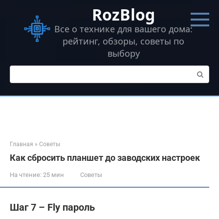
Перейти
RozBlog
к
контенту
Все о технике для вашего дома:
рейтинг, обзоры, советы по
выбору
Поиск:
Главная
»
Советы
Как сбросить планшет до заводских настроек
На чтение:
25 мин
Советы
Шаг 7 – Fly пароль