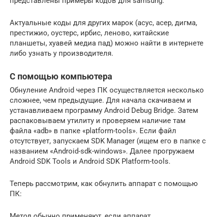
представлены примеры кодов для samsung.
Актуальные коды для других марок (асус, асер, дигма,
престижио, оустерс, ирбис, леново, китайские
планшеты, хуавей медиа пад) можно найти в интернете
либо узнать у производителя.
С помощью компьютера
Обнуление Android через ПК осуществляется несколько
сложнее, чем предыдущие. Для начала скачиваем и
устанавливаем программу Android Debug Bridge. Затем
распаковываем утилиту и проверяем наличие там
файла «adb» в папке «platform-tools». Если файл
отсутствует, запускаем SDK Manager (ищем его в папке с
названием «Android-sdk-windows». Далее прогружаем
Android SDK Tools и Android SDK Platform-tools.
Теперь рассмотрим, как обнулить аппарат с помощью
ПК:
Метод обычно применяют, если аппарат