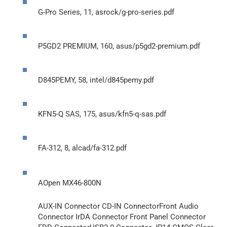
G-Pro Series, 11, asrock/g-pro-series.pdf
P5GD2 PREMIUM, 160, asus/p5gd2-premium.pdf
D845PEMY, 58, intel/d845pemy.pdf
KFN5-Q SAS, 175, asus/kfn5-q-sas.pdf
FA-312, 8, alcad/fa-312.pdf
AOpen MX46-800N
AUX-IN Connector CD-IN ConnectorFront Audio
Connector IrDA Connector Front Panel Connector