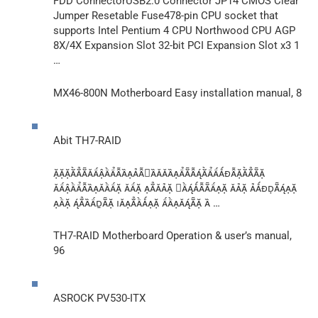
FDD ConnectorUSB2.0 Connector JP14 CMOS Clear
Jumper Resetable Fuse478-pin CPU socket that
supports Intel Pentium 4 CPU Northwood CPU AGP
8X/4X Expansion Slot 32-bit PCI Expansion Slot x3 1
…
MX46-800N Motherboard Easy installation manual, 8
Abit TH7-RAID

     
     …
TH7-RAID Motherboard Operation & user’s manual,
96
ASROCK PV530-ITX