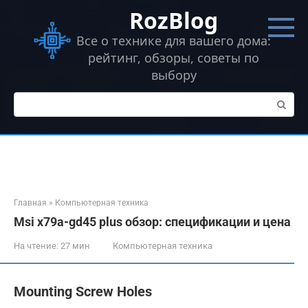
Перейти
RozBlog
к
контенту
Все о технике для вашего дома:
рейтинг, обзоры, советы по
выбору
Поиск:
Главная
»
Компьютерная техника
Msi x79a-gd45 plus обзор: спецификации и цена
На чтение:
27 мин
Компьютерная техника
Mounting Screw Holes