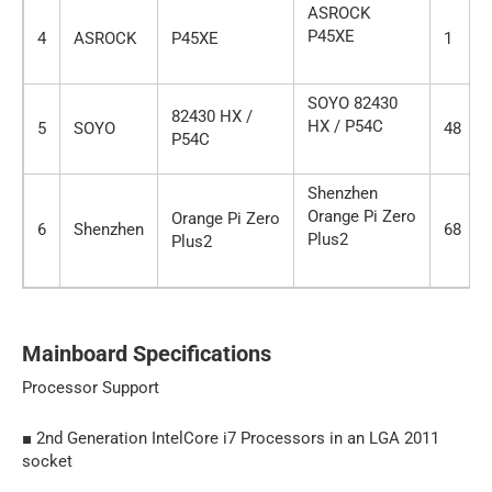
ASROCK
P45XE
4
ASROCK
P45XE
1
SOYO 82430
82430 HX /
HX / P54C
5
SOYO
48
P54C
Shenzhen
Orange Pi Zero
Orange Pi Zero
6
Shenzhen
68
Plus2
Plus2
Mainboard Specifications
Processor Support
■ 2nd Generation IntelCore i7 Processors in an LGA 2011
socket