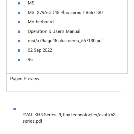
MSI
MSI X79A-GD45 Plus seres / #567130
Motherboard
Operation & User’s Manual
msi/x79a-gd45-plus-seres_567130.pdf
02 Sep 2022
96
Pages Preview:
EVAL-KH3 Series, 9, linx-technologies/eval-kh3-
series.pdf