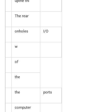
upthe thi
The rear
onholes
I/O
w
of
the
the
ports
computer