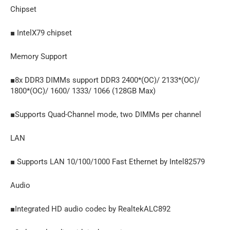
Chipset
■ IntelX79 chipset
Memory Support
■8x DDR3 DIMMs support DDR3 2400*(OC)/ 2133*(OC)/
1800*(OC)/ 1600/ 1333/ 1066 (128GB Max)
■Supports Quad-Channel mode, two DIMMs per channel
LAN
■ Supports LAN 10/100/1000 Fast Ethernet by Intel82579
Audio
■Integrated HD audio codec by RealtekALC892