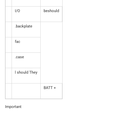
I/O
beshould
.backplate
fac
.case
l should They
BATT +
Important