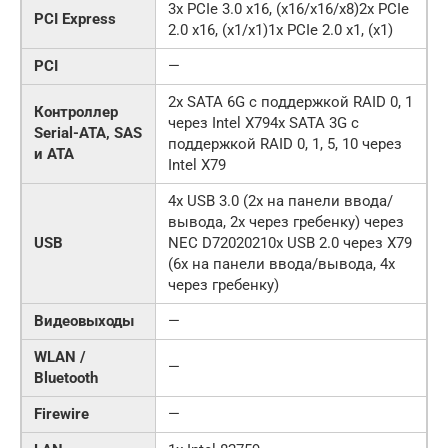
3x PCIe 3.0 x16, (x16/x16/x8)2x PCIe
PCI Express
2.0 x16, (x1/x1)1x PCIe 2.0 x1, (x1)
PCI
—
2x SATA 6G с поддержкой RAID 0, 1
Контроллер
через Intel X794x SATA 3G с
Serial-ATA, SAS
поддержкой RAID 0, 1, 5, 10 через
и ATA
Intel X79
4x USB 3.0 (2x на панели ввода/
вывода, 2x через гребенку) через
USB
NEC D72020210x USB 2.0 через X79
(6x на панели ввода/вывода, 4x
через гребенку)
Видеовыходы
—
WLAN /
—
Bluetooth
Firewire
—