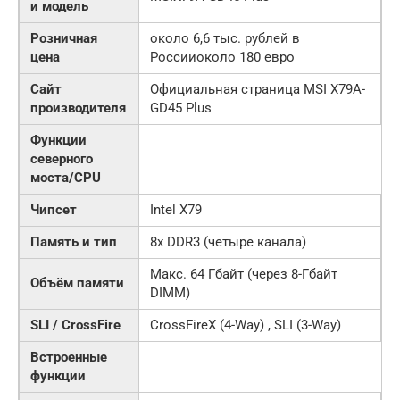
и модель
Розничная
около 6,6 тыс. рублей в
цена
Россииоколо 180 евро
Сайт
Официальная страница MSI X79A-
производителя
GD45 Plus
Функции
северного
моста/CPU
Чипсет
Intel X79
Память и тип
8x DDR3 (четыре канала)
Макс. 64 Гбайт (через 8-Гбайт
Объём памяти
DIMM)
SLI / CrossFire
CrossFireX (4-Way) , SLI (3-Way)
Встроенные
функции