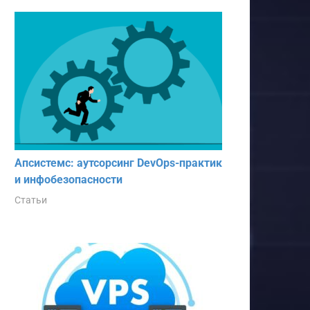
Апсистемс: аутсорсинг DevOps-практик
и инфобезопасности
Статьи