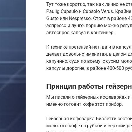
Тут тоже коротко, так как лично не 
Paulig Cupsulo и Cupsolo Verus. Край
Gusto или Nespresso. Стоят в районе 
эспрессо и лунго, порцию можно регул
автосброс капсул в контейнер.
К технике претензий нет, да и в капс
делает довольно именитая, в целом д
капучино, судя по всему, с сухим мол
капсулы дорогие, в районе 400-500 руб
Принцип работы гейзер
Мы писали о гейзерных кофеварках и 
именно готовит кофе этот прибор.
Гейзерная кофеварка Биалетти состоит
молотого кофе с трубкой и верхний 