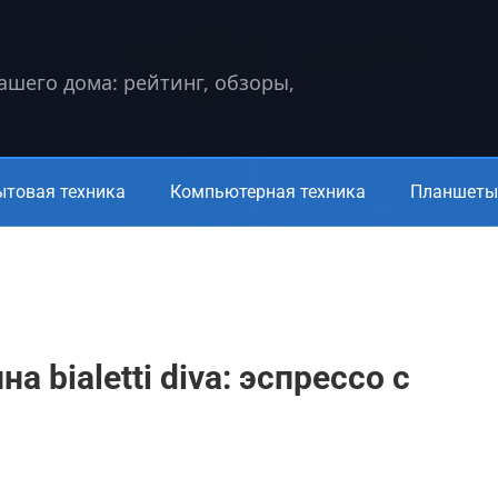
вашего дома: рейтинг, обзоры,
ытовая техника
Компьютерная техника
Планшеты 
 bialetti diva: эспрессо с
а