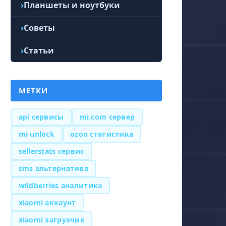
Планшеты и ноутбуки
Советы
Статьи
МЕТКИ
api сервисы
mi.com сервер
mi unlock
ozon статистика
sellerstats сервис
sms альтернатива
wildberries аналитика
xiaomi аккаунт
xiaomi загрузчик