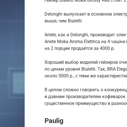
гейзер Bialetti Moka Glossy Red стоит 2
Delonghi выпускает в основном электр
выше, чем Bialetti.
Ariete, как и Delonghi, производит элек
Ariete Moka Aroma Elettrica на 4 чашки м
на 2 порции продаётся за 4000 р.
Хороший выбор моделей гейзеров оче
по ценам уровня Bialetti. Так, BRA El
около 5000 р., с теми же характеристи
В целом сложно говорить о конкурен
и давним производителем кофеварок г
существенное преимущество в разнооб
Paulig