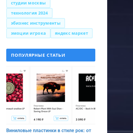
студии москвы
технология 2024
эбизнес инструменты
эмоции игрока
яндекс маркет
ПОПУЛЯРНЫЕ СТАТЬИ
Виниловые пластинки в стиле рок: от