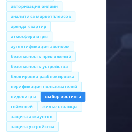
авторизация онлайн
аналитика маркетплейсов
аренда квартир
атмосфера игры
аутентификация звонком
безопасность приложений
безопасность устройства
блокировка разблокировка
верификация пользователей
видеоигры
выбор хостинга
геймплей
жилье столицы
защита аккаунтов
защита устройства