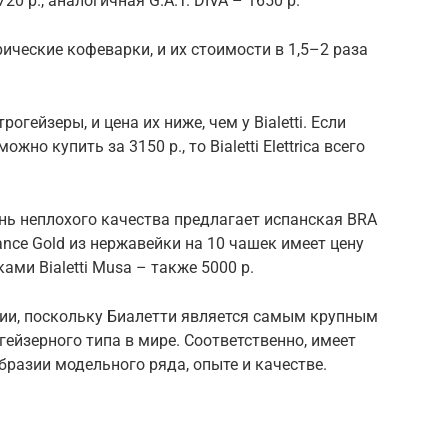
720 р., аналогичная G.A.T. DIVA – 1650 р.
ические кофеварки, и их стоимости в 1,5–2 раза
трогейзеры, и цена их ниже, чем у Bialetti. Если
ожно купить за 3150 р., то Bialetti Elettrica всего
нь неплохого качества предлагает испанская BRA
egance Gold из нержавейки на 10 чашек имеет цену
ками Bialetti Musa – также 5000 р.
ции, поскольку Биалетти является самым крупным
ейзерного типа в мире. Соответственно, имеет
разии модельного ряда, опыте и качестве.