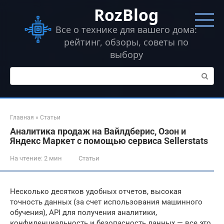
Перейти
RozBlog
к
контенту
Все о технике для вашего дома:
рейтинг, обзоры, советы по
выбору
Поиск:
Главная
»
Статьи
Аналитика продаж на Вайлдберис, Озон и
Яндекс Маркет с помощью сервиса Sellerstats
На чтение:
2 мин
Статьи
Несколько десятков удобных отчетов, высокая
точность данных (за счет использования машинного
обучения), API для получения аналитики,
конфиденциальность и безопасность данных — все это