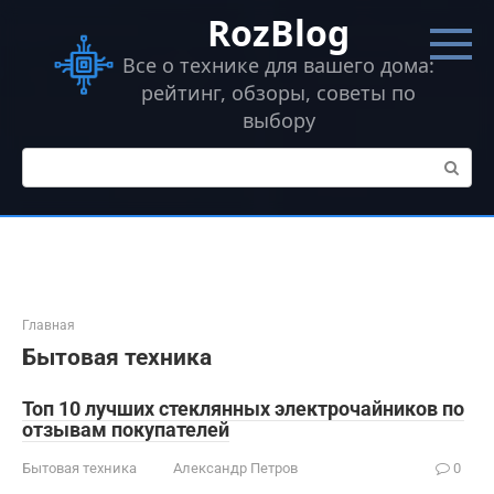
Перейти
RozBlog
к
контенту
Все о технике для вашего дома:
рейтинг, обзоры, советы по
выбору
Поиск:
Главная
Бытовая техника
Топ 10 лучших стеклянных электрочайников по
отзывам покупателей
Бытовая техника
Александр Петров
0