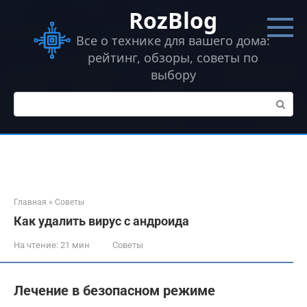
Перейти
RozBlog
к
контенту
Все о технике для вашего дома:
рейтинг, обзоры, советы по
выбору
Поиск:
Главная
»
Советы
Как удалить вирус с андроида
На чтение:
21 мин
Советы
Лечение в безопасном режиме