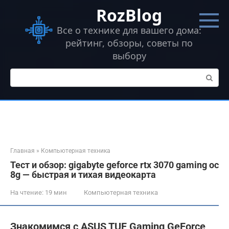
Перейти
RozBlog
к
контенту
Все о технике для вашего дома:
рейтинг, обзоры, советы по
выбору
Поиск:
Главная
»
Компьютерная техника
Тест и обзор: gigabyte geforce rtx 3070 gaming oc
8g — быстрая и тихая видеокарта
На чтение:
19 мин
Компьютерная техника
Знакомимся с ASUS TUF Gaming GeForce