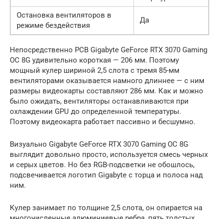
Остановка вентиляторов в
Да
режиме бездействия
Непосредственно PCB Gigabyte GeForce RTX 3070 Gaming
OC 8G удивительно короткая — 206 мм. Поэтому
мощный кулер шириной 2,5 слота с тремя 85-мм
вентиляторами оказывается намного длиннее — с ним
размеры видеокарты составляют 286 мм. Как и можно
было ожидать, вентиляторы останавливаются при
охлаждении GPU до определенной температуры.
Поэтому видеокарта работает пассивно и бесшумно.
Визуально Gigabyte GeForce RTX 3070 Gaming OC 8G
выглядит довольно просто, используется смесь черных
и серых цветов. Но без RGB-подсветки не обошлось,
подсвечивается логотип Gigabyte с торца и полоса над
ним.
Кулер занимает по толщине 2,5 слота, он опирается на
многочисленные алюминиевые ребра, пять толстых