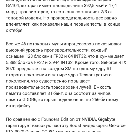
GA104, которая имеет площадь чипа 392,5 мм² и 17,4
млрд. транзисторов, то есть она составляет 2/3 от
топовой модели. Но производительность все равно
впечатляет, как показали наши первые тесты в конце
октября.
Все же 46 потоковых мультипроцессоров показывают
высокий уровень производительности, каждый
оснащен 128 блоками FP32 и 64 INT32, что в сумме дает
5.888 блоков FP32 и 2.944 INT32. Кроме того, GeForce RTX
3070 предлагает на каждом SM по одному ядру RT
второго поколения и четыре ядра Tensor третьего
поколения, что существенно повышает
производительность трассировки лучей. Емкость
памяти составляет 8 Гбайт, она состоит из чипов
памяти GDDR6, которые подключены по 256-битному
интерфейсу.
По сравнению с Founders Edition от NVIDIA, Gigabyte
гарантирует высокую частоту Boost видеокарты GeForce
RTX 3070 Gaming OC 8G, минимальная планка