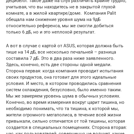
децибелл. Такое даже на слух различить крайне трудно,
учитывая, что вы находитесь не в закрытой глухой
комнате, а в жилой квартире/доме. Компания Palit
обещала нам снижение уровня шума на 9дБ
относительно референса, мы же смогли добиться
только 6 дБ, но и это неплохой результат.
А вот в случае с картой от ASUS, которая должна быть
тише на 14 дБ, все несколько печальней – разница
составила 7 дБ. Это в два раза ниже заявленного.
Здесь, конечно, есть две стороны одной медали.
Сторона первая: когда компания проводит испытания
своих продуктов, она готовит для этого идеальные
условия. И место, в котором проводились сравнения
систем охлаждения, безусловно, было именно таким.
Мы же замеряем уровень шума в обычных условиях.
Конечно, во время измерения вокруг царит тишина, но
необходимо понимать, что та тишина, к которой мы,
жители огромного мегаполиса, в течение всей жизни
привыкали, сильно отличается от той тишины, которая
создается в специальных помещениях. Сторона вторая:
нас, как пользователей, совершенно не волнует, какие