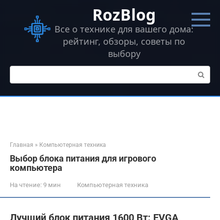
Перейти
RozBlog
к
контенту
Все о технике для вашего дома:
рейтинг, обзоры, советы по
выбору
Поиск:
Главная
»
Компьютерная техника
Выбор блока питания для игрового
компьютера
На чтение:
9 мин
Компьютерная техника
Лучший блок питания 1600 Вт: EVGA