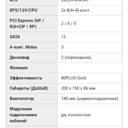
ATX
24(20+4)-конт.
EPS/12V/CPU
2x 8(4+4)-конт.
PCI Express (6P /
2 / 6 / 0
8(6+2)P / 8P)
SATA
12
4-конт. Molex
3
Дисковод
2 (переходник)
Функции
Эффективность
80PLUS Gold
Габариты (ДxШxВ)
200 x 150 x 86 мм
Вентилятор
140 мм (шарикоподшипник)
Модульное
подключение
да, полностью
кабелей