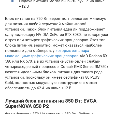
Подача питания могла бы быть лучше на шине
+12 В
Блок питания на 750 Вт, вероятно, предлагает минимум
для питания любой серьезной майнинговой
установки. Такой блок питания едва ли поддерживает
одну видеокарту NVIDIA GeForce RTX 3080, не говоря уже
о трех или четырех графических процессорах. Этот тип
блока питания, вероятно, может оказаться наиболее
полезным для майнеров, у
которых есть пара
маломощных графических процессоров
AMD Radeon RX
580 или RX 570, а в их установке установлен слабый
четырехъядерный процессор. Corsair RMX Series RM750x
кажется идеальным блоком питания для такого рода
установки, поскольку он имеет сертификат 80 PLUS
Gold, полностью модульную конструкцию и может
обеспечивать до 62 А на шине +12 В.
Лучший блок питания на 850 Вт: EVGA
SuperNOVA 850 P2
Форм-фактор : ATX | Мощность : 850 Вт | Рейтинг