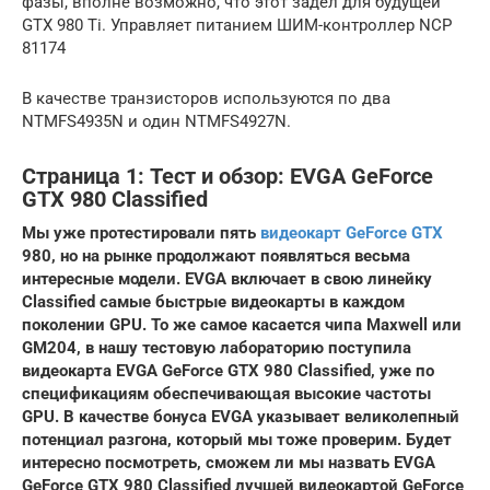
фазы, вполне возможно, что этот задел для будущей
GTX 980 Ti. Управляет питанием ШИМ-контроллер NCP
81174
В качестве транзисторов используются по два
NTMFS4935N и один NTMFS4927N.
Страница 1: Тест и обзор: EVGA GeForce
GTX 980 Classified
Мы уже протестировали пять
видеокарт GeForce GTX
980, но на рынке продолжают появляться весьма
интересные модели. EVGA включает в свою линейку
Classified самые быстрые видеокарты в каждом
поколении GPU. То же самое касается чипа Maxwell или
GM204, в нашу тестовую лабораторию поступила
видеокарта EVGA GeForce GTX 980 Classified, уже по
спецификациям обеспечивающая высокие частоты
GPU. В качестве бонуса EVGA указывает великолепный
потенциал разгона, который мы тоже проверим. Будет
интересно посмотреть, сможем ли мы назвать EVGA
GeForce GTX 980 Classified лучшей видеокартой GeForce