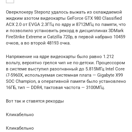
Оверклокеру Steponz удалось выжать из охлаждаемой
жидким азотом видеокарты GeForce GTX 980 Classified
ACX 2.0 от EVGA 2.3ГГц по ядру и 8712МГц по памяти, что
и позволило установить рекорд в дисциплинах 3DMark
FireStrike Extreme и Catzilla 720p, в первой набрано 10459
очков, а во второй 48193 очка.
Напряжение на ядре видеокарты было равно 1.212
вольту, вероятно грелся чип не по-детски. Процессором
в системе выступил разогнанный до 5.815МГц Intel Core
i7-5960X, используемая системная плата — Gigabyte X99
SOC Champion, а оперативной памяти было установлено
16ГБ, тип — DDR4, тактовая частота — 3100МГц.
Вот так и ставятся рекорды
Кликабельно
Кликабельно