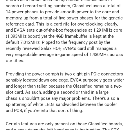
search of record-setting numbers, Classified uses a total of
14 power phases to provide smooth power to the core and
memory, up from a total of five power phases for the generic
reference card. This is a card rife for overclocking, clearly,
and EVGA sets out-of-the-box frequencies at 1,291MHz core
(1,393MHz boost) yet the 4GB framebuffer is kept at the
default 7,012MHz. Pipped to the frequency post by the
recently reviewed Galax HOF, EVGA’s card still manages a
very respectable average in-game speed of 1,430MHz across
our titles.
Providing the power oomph is two eight-pin PCIe connectors
sensibly located down one edge. EVGA purposely goes wider
and longer than taller, because the Classified remains a two-
slot card. As such, adding a second or third in a large
chassis shouldn’t pose any major problems. There’s also a
splattering of white LEDs sandwiched between the cooler
and PCB, if you’re into that sort of thing.
Certain features are only present on these Classified boards,
and a peek down the left-hand edge is instructive. The GTX