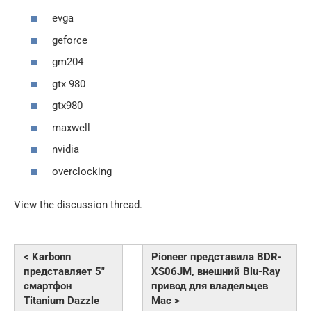
evga
geforce
gm204
gtx 980
gtx980
maxwell
nvidia
overclocking
View the discussion thread.
< Karbonn
Pioneer представила BDR-
представляет 5″
XS06JM, внешний Blu-Ray
смартфон
привод для владельцев
Titanium Dazzle
Mac >