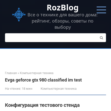
Перейти
RozBlog
к
контенту
Все о технике для вашего дома:
рейтинг, обзоры, советы по
выбору
Поиск:
Главная
»
Компьютерная техника
Evga geforce gtx 980 classified im test
На чтение:
18 мин
Компьютерная техника
Конфигурация тестового стенда