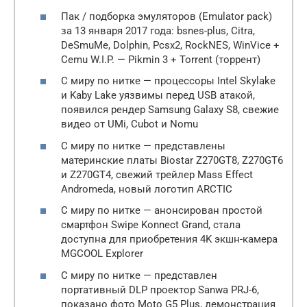
Пак / подборка эмуляторов (Emulator pack)
за 13 января 2017 года: bsnes-plus, Citra,
DeSmuMe, Dolphin, Pcsx2, RockNES, WinVice +
Cemu W.I.P. — Pikmin 3 + Torrent (торрент)
С миру по нитке — процессоры Intel Skylake
и Kaby Lake уязвимы перед USB атакой,
появился рендер Samsung Galaxy S8, свежие
видео от UMi, Cubot и Nomu
С миру по нитке — представлены
материнские платы Biostar Z270GT8, Z270GT6
и Z270GT4, свежий трейлер Mass Effect
Andromeda, новый логотип ARCTIC
С миру по нитке — анонсирован простой
смартфон Swipe Konnect Grand, стала
доступна для приобретения 4K экшн-камера
MGCOOL Explorer
С миру по нитке — представлен
портативный DLP проектор Sanwa PRJ-6,
показано фото Moto G5 Plus, демонстрация