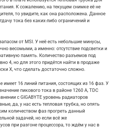
итания. К сожалению, на текущем снимке её не
дителя, то увидите, как она расположена. Данное
дачу тока без каких-либо ограничений и
запасом от MSI. У неё есть небольшие минусы,
чно весомыми, а именно: отсутствие подсветки и
еративную память. Количество разъемов под
но 4, но для этого придётся найти в продаже
ски X, что сделать достаточно сложно.
е имеет 16 линий питания, состоящих из 16 фаз. У
значение пикового тока в районе 1260 А, TDC
равнении с GIGABYTE уровень радиаторов
ые, да, у нас есть тепловая трубка, но опять
аким количеством фаз прогреть данный
льной задачей, но если всё же
усов при разгоне процессора, то ждём у нас в