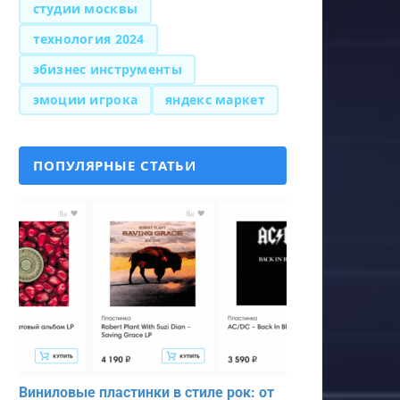
студии москвы
технология 2024
эбизнес инструменты
эмоции игрока
яндекс маркет
ПОПУЛЯРНЫЕ СТАТЬИ
Виниловые пластинки в стиле рок: от