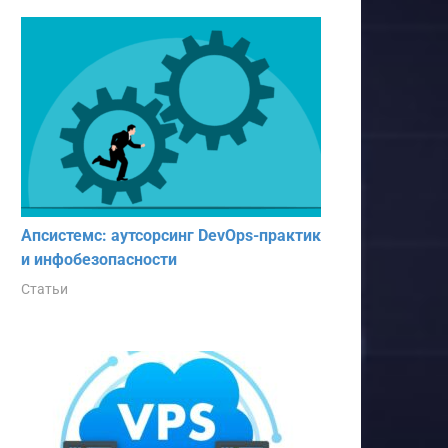
Апсистемс: аутсорсинг DevOps-практик
и инфобезопасности
Статьи