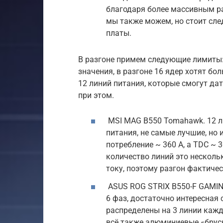
благодаря более массивным ра
мы также можем, но стоит сле
платы.
В разгоне примем следующие лимиты: 
значения, в разгоне 16 ядер хотят б
12 линий питания, которые смогут да
при этом.
MSI MAG B550 Tomahawk. 12 л
питания, не самые лучшие, но 
потребление ~ 360 А, а TDC ~ 
количество линий это несколь
току, поэтому разгон фактичес
ASUS ROG STRIX B550-F GAMING
6 фаз, достаточно интересная 
распределены на 3 линии кажд
всё также алюминиевые «бруск