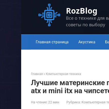
Перейти
RozBlog
к
контенту
Все о технике для 
советы по выбору
Главная страница
Акустика
Б
Главная
»
Компьютерная техника
Лучшие материнские п
atx и mini itx на чипсе
На чтение:
22 мин
Рубрика:
Компьютерная т