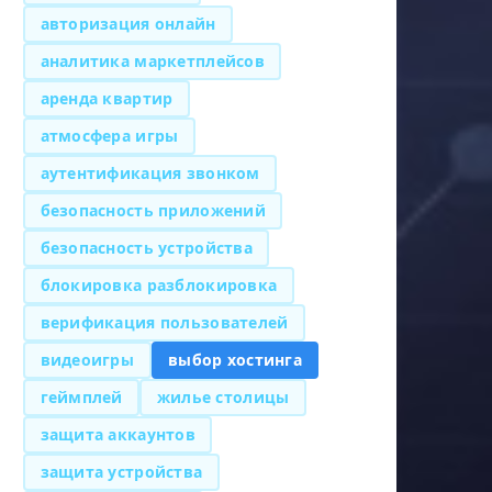
авторизация онлайн
аналитика маркетплейсов
аренда квартир
атмосфера игры
аутентификация звонком
безопасность приложений
безопасность устройства
блокировка разблокировка
верификация пользователей
видеоигры
выбор хостинга
геймплей
жилье столицы
защита аккаунтов
защита устройства