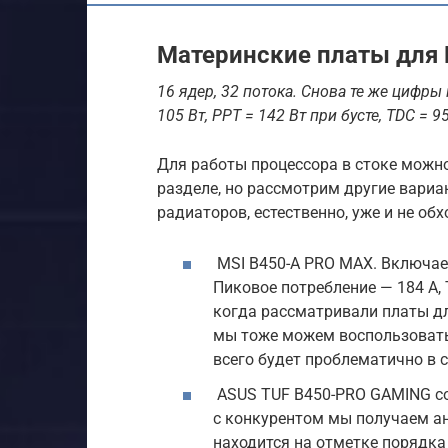
Материнские платы для 
16 ядер, 32 потока. Снова те же цифры
105 Вт, PPT = 142 Вт при бусте, TDC = 9
Для работы процессора в стоке можно
разделе, но рассмотрим другие вариа
радиаторов, естественно, уже и не обх
MSI B450-A PRO MAX. Включает 
Пиковое потребление — 184 А, 
когда рассматривали платы для
мы тоже можем воспользоватьс
всего будет проблематично в с
ASUS TUF B450-PRO GAMING сос
с конкурентом мы получаем ан
находится на отметке порядка 