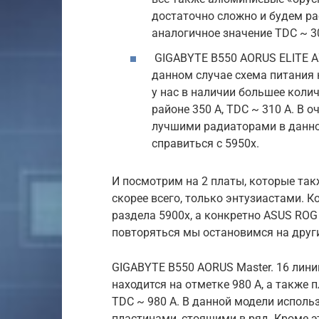
достаточно сложно и будем рас
аналогичное значение TDC ~ 3
GIGABYTE B550 AORUS ELITE AX 
данном случае схема питания н
у нас в наличии большее колич
районе 350 А, TDC ~ 310 А. В 
лучшими радиаторами в данной
справиться с 5950x.
И посмотрим на 2 платы, которые так
скорее всего, только энтузиастами. К
раздела 5900x, а конкретно ASUS ROG
повторяться мы остановимся на други
GIGABYTE B550 AORUS Master. 16 лини
находится на отметке 980 А, а также
TDC ~ 980 А. В данной модели испол
пластинами, стоящими в ряд. Кроме эт