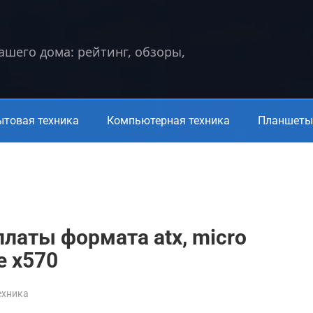
вашего дома: рейтинг, обзоры,
ытовая техника
Компьютерная техника
Планшеты 
латы формата atx, micro
те x570
ехника