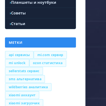
Планшеты и ноутбуки
Советы
Статьи
МЕТКИ
api сервисы
mi.com сервер
mi unlock
ozon статистика
sellerstats сервис
sms альтернатива
wildberries аналитика
xiaomi аккаунт
xiaomi загрузчик