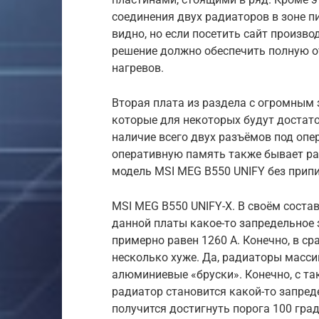
соединения двух радиаторов в зоне п
видно, но если посетить сайт произво
решение должно обеспечить полную от
нагревов.
Вторая плата из раздела с огромным 
которые для некоторых будут достато
наличие всего двух разъёмов под оп
оперативную память также бывает рав
модель MSI MEG B550 UNIFY без припи
MSI MEG B550 UNIFY-X. В своём состав
данной платы какое-то запредельное 
примерно равен 1260 А. Конечно, в с
несколько хуже. Да, радиаторы массивн
алюминиевые «бруски». Конечно, с т
радиатор становится какой-то запреде
получится достигнуть порога 100 град