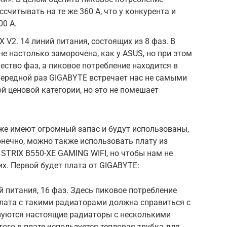
считывать на те же 360 А, что у конкурента и
00 А.
V2. 14 линий питания, состоящих из 8 фаз. В
е настолько заморочена, как у ASUS, но при этом
ество фаз, а пиковое потребление находится в
очередной раз GIGABYTE встречает нас не самыми
 ценовой категории, но это не помешает
же имеют огромный запас и будут использованы,
онечно, можно также использовать плату из
 STRIX B550-XE GAMING WIFI, но чтобы нам не
х. Первой будет плата от GIGABYTE:
й питания, 16 фаз. Здесь пиковое потребление
 плата с такими радиаторами должна справиться с
ьзуются настоящие радиаторы с несколькими
ого в плате используется тепловая трубка для