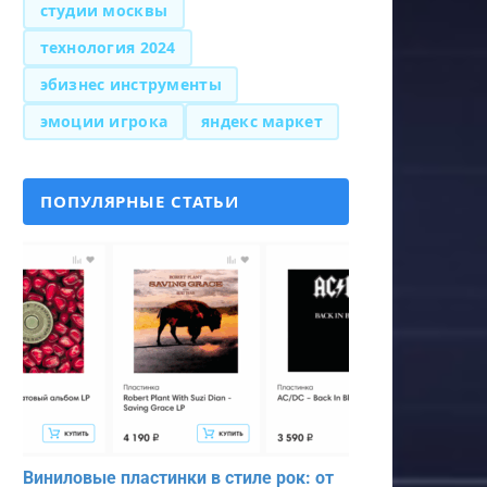
студии москвы
технология 2024
эбизнес инструменты
эмоции игрока
яндекс маркет
ПОПУЛЯРНЫЕ СТАТЬИ
Виниловые пластинки в стиле рок: от