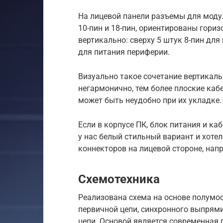
На лицевой панели разъемы для модул
10-пин и 18-пин, ориентированы гори
вертикально: сверху 5 штук 8-пин для
для питания периферии.
Визуально такое сочетание вертикал
негармонично, тем более плоские кабе
может быть неудобно при их укладке
Если в корпусе ПК, блок питания и ка
у нас белый стильный вариант и хоте
коннекторов на лицевой стороне, нап
Схемотехника
Реализована схема на основе полумос
первичной цепи, синхронного выпрями
цепи. Основой является современная п