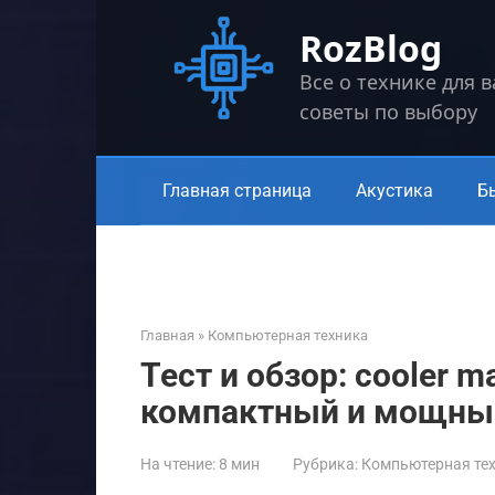
Перейти
RozBlog
к
контенту
Все о технике для 
советы по выбору
Главная страница
Акустика
Б
Главная
»
Компьютерная техника
Тест и обзор: cooler ma
компактный и мощный
На чтение:
8 мин
Рубрика:
Компьютерная те