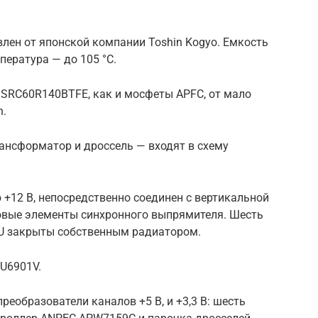
лен от японской компании Toshin Kogyo. Емкость
пература — до 105 °С.
SRC60R140BTFE, как и мосфеты APFC, от мало
h.
ансформатор и дроссель — входят в схему
12 В, непосредственно соединен с вертикальной
ловые элементы синхронного выпрямителя. Шесть
U закрыты собственным радиатором.
U6901V.
реобразователи каналов +5 В, и +3,3 В: шесть