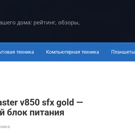
вашего дома: рейтинг, обзоры,
ытовая техника
Компьютерная техника
Планшеты 
ster v850 sfx gold —
 блок питания
хника