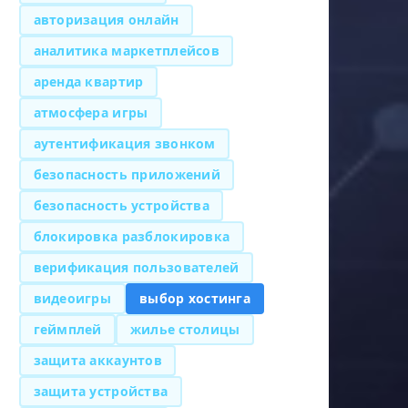
авторизация онлайн
аналитика маркетплейсов
аренда квартир
атмосфера игры
аутентификация звонком
безопасность приложений
безопасность устройства
блокировка разблокировка
верификация пользователей
видеоигры
выбор хостинга
геймплей
жилье столицы
защита аккаунтов
защита устройства