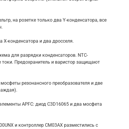
ьтр, на розетке только два Y-конденсатора, все
ы.
а X-конденсатора и два дросселя.
хема для разрядки конденсаторов. NTC-
е токи. Предохранитель и варистор защищают
мосфеты резонансного преобразователя и две
каждая).
элементы APFC: диод C3D16065 и два мосфета
0UNX и контроллер CM03AX разместились с