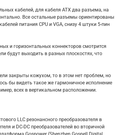
ьных кабелей, для кабеля АТХ два разъема, на
зонтально. Все остальные разъемы ориентированы
 кабелей питания CPU и VGA, снизу 4 штуки 5-пин
ьных и горизонтальных коннекторов смотрится
ли будут выходить в разных плоскостях, что
.
бели закрыты кожухом, то в этом нет проблем, но
лось бы видеть такое же гармоничное исполнение
ример, всех в вертикальном расположении.
тового LLC резонансного преобразователя в
теля и DC-DC преобразователей во вторичной
латформа Gospower (Shenzhen Gospell Digital