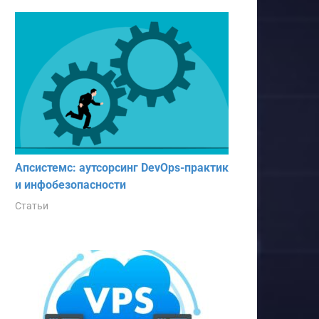
Апсистемс: аутсорсинг DevOps-практик
и инфобезопасности
Статьи