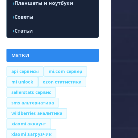
Планшеты и ноутбуки
Советы
Статьи
МЕТКИ
api сервисы
mi.com сервер
mi unlock
ozon статистика
sellerstats сервис
sms альтернатива
wildberries аналитика
xiaomi аккаунт
xiaomi загрузчик