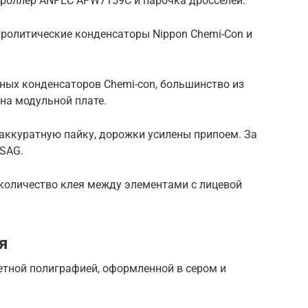
роллер ANPEC APW7159C и парочка дросселей.
ролитические конденсаторы Nippon Chemi-Con и
ных конденсаторов Chemi-con, большинство из
на модульной плате.
аккуратную пайку, дорожки усилены припоем. За
-SAG.
количество клея между элементами с лицевой
я
етной полиграфией, оформленной в сером и