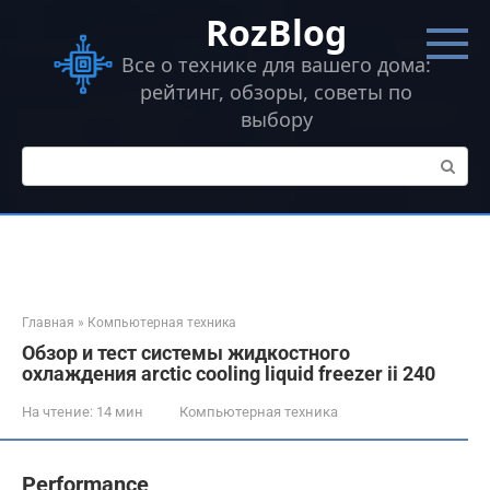
Перейти
RozBlog
к
контенту
Все о технике для вашего дома:
рейтинг, обзоры, советы по
выбору
Поиск:
Главная
»
Компьютерная техника
Обзор и тест системы жидкостного
охлаждения arctic cooling liquid freezer ii 240
На чтение:
14 мин
Компьютерная техника
Performance