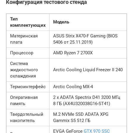
Конфигурация тестового стенда
Тип
Модель
комплектующих
Материнская
ASUS Strix X470-F Gaming (BIOS
плата
5406 от 25.11.2019)
Процессор
AMD Ryzen 7 2700X
Система
жидкостного
Arctic Cooling Liquid Freezer II 240
охлаждения
Термоинтерфейс
Arctic Cooling MX-4
Оперативная
2 х ADATA Spectrix D41 3200 МГц
память
8 ГБ (AX4U320038G16-ST41)
Твердотельный
M.2 NVMe SSD ADATA XPG
накопитель
Gammix S5 512 ГБ
EVGA GeForce
GTX 970 SSC