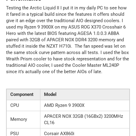
Testing the Arctic Liquid II I put it in my daily PC to see how
it fared in a typical build since the features it offers should
give it an edge over the traditional AIO designed coolers. I
used my Ryzen 9 3900X on my ASUS ROG X370 Crosshair 6
Hero with the latest BIOS featuring AGESA 1.0.0.3 ABBA
paired with 32GB of APACER NOX DDR4 3200 memory and
stuffed it inside the NZXT H710i. The fan speed was let on
the same stock curve pattern across all tests. I used the box
Wraith Prism cooler to have stock representation and for the
traditional AIO cooler, I used the Cooler Master ML240P
since it’s actually one of the better AIOs of late.
Component
Model
CPU
AMD Ryzen 9 3900X
APACER NOX 32GB (16GBx2) 3200MHz
Memory
CL16
PSU
Corsair AX860i