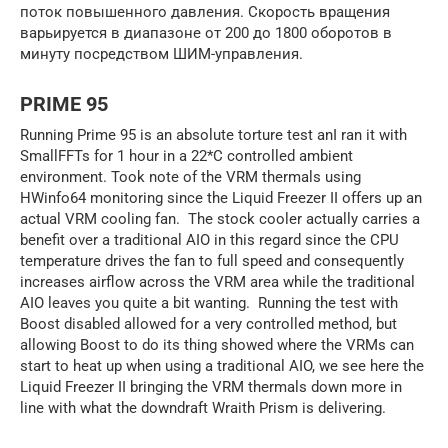
поток повышенного давления. Скорость вращения
варьируется в диапазоне от 200 до 1800 оборотов в
минуту посредством ШИМ-управления.
PRIME 95
Running Prime 95 is an absolute torture test anI ran it with
SmallFFTs for 1 hour in a 22*C controlled ambient
environment. Took note of the VRM thermals using
HWinfo64 monitoring since the Liquid Freezer II offers up an
actual VRM cooling fan. The stock cooler actually carries a
benefit over a traditional AIO in this regard since the CPU
temperature drives the fan to full speed and consequently
increases airflow across the VRM area while the traditional
AIO leaves you quite a bit wanting. Running the test with
Boost disabled allowed for a very controlled method, but
allowing Boost to do its thing showed where the VRMs can
start to heat up when using a traditional AIO, we see here the
Liquid Freezer II bringing the VRM thermals down more in
line with what the downdraft Wraith Prism is delivering.