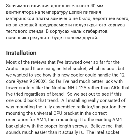
Значимого влияния дополнительного 40-мм
вентилятора на температуру цепей питания
материнской платы замечено не было, вероятнее всего,
из-за хорошей продуваемости полуоткрытого корпуса
тестового стенда. В корпусах малых габаритов
наверняка результат будет совсем другой.
Installation
Most of the reviews that I’ve browsed over so far for the
Arctic Liquid II are using an Intel socket, which is cool, but
we wanted to see how this new cooler could handle the 12
core Ryzen 9 3900X. So far I’ve had much better luck with
tower coolers like the Noctua NH-U12A rather than AIOs that
I’ve tried regardless of brand. So we set out to see if this
one could buck that trend. All installing really consisted of
was mounting the fully assembled radiator/fan portion then
mounting the universal CPU bracket in the correct
orientation for AM4, then mounting it to the existing AM4
backplate with the proper length screws. Believe me, that
sounds much easier than it actually is. The Intel socket