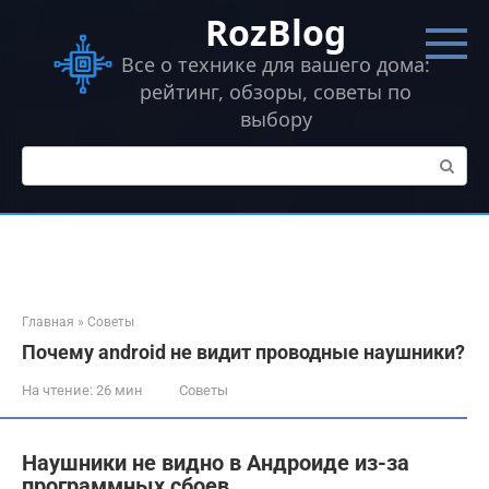
Перейти
RozBlog
к
контенту
Все о технике для вашего дома:
рейтинг, обзоры, советы по
выбору
Поиск:
Главная
»
Советы
Почему android не видит проводные наушники?
На чтение:
26 мин
Советы
Наушники не видно в Андроиде из-за
программных сбоев