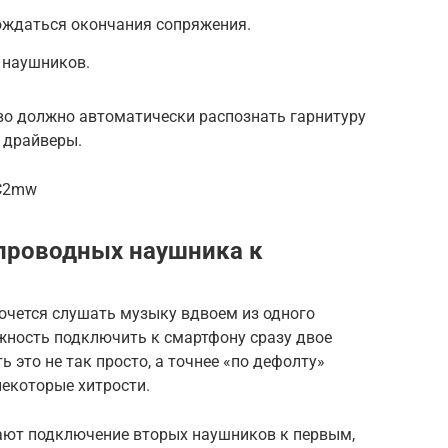
ождаться окончания сопряжения.
 наушников.
о должно автоматически распознать гарнитуру
ь драйверы.
JC2mw
проводных наушника к
хочется слушать музыку вдвоем из одного
жность подключить к смартфону сразу двое
 это не так просто, а точнее «по дефолту»
некоторые хитрости.
ают подключение вторых наушников к первым,