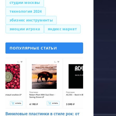
студии москвы
технология 2024
эбизнес инструменты
эмоции игрока
яндекс маркет
ПОПУЛЯРНЫЕ СТАТЬИ
Виниловые пластинки в стиле рок: от