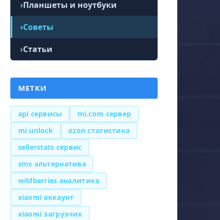
Планшеты и ноутбуки
Советы
Статьи
МЕТКИ
api сервисы
mi.com сервер
mi unlock
ozon статистика
sellerstats сервис
sms альтернатива
wildberries аналитика
xiaomi аккаунт
xiaomi загрузчик