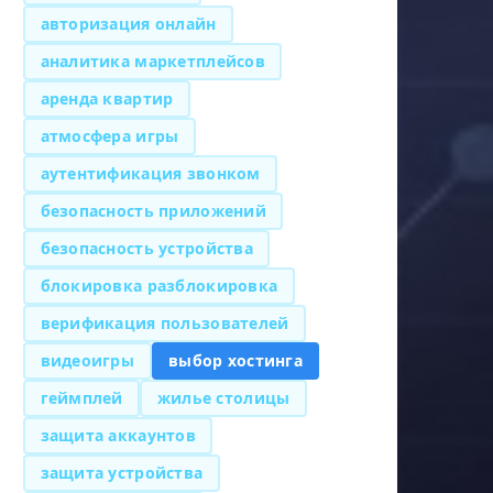
авторизация онлайн
аналитика маркетплейсов
аренда квартир
атмосфера игры
аутентификация звонком
безопасность приложений
безопасность устройства
блокировка разблокировка
верификация пользователей
видеоигры
выбор хостинга
геймплей
жилье столицы
защита аккаунтов
защита устройства