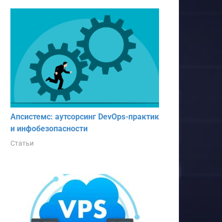
Апсистемс: аутсорсинг DevOps-практик
и инфобезопасности
Статьи