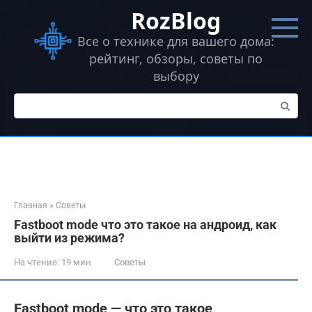
Перейти
RozBlog
к
контенту
Все о технике для вашего дома:
рейтинг, обзоры, советы по
выбору
Поиск:
Главная
»
Советы
Fastboot mode что это такое на андроид, как
выйти из режима?
На чтение:
19 мин
Советы
Fastboot mode — что это такое