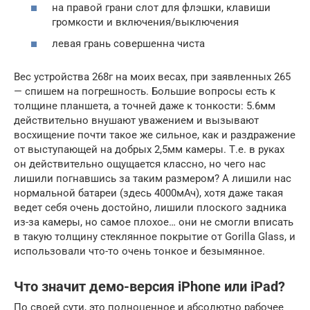
на правой грани слот для флэшки, клавиши
громкости и включения/выключения
левая грань совершенна чиста
Вес устройства 268г на моих весах, при заявленных 265
— спишем на погрешность. Большие вопросы есть к
толщине планшета, а точней даже к тонкости: 5.6мм
действительно внушают уважением и вызывают
восхищение почти такое же сильное, как и раздражение
от выступающей на добрых 2,5мм камеры. Т.е. в руках
он действительно ощущается классно, но чего нас
лишили погнавшись за таким размером? А лишили нас
нормальной батареи (здесь 4000мАч), хотя даже такая
ведет себя очень достойно, лишили плоского задника
из-за камеры, но самое плохое… они не смогли вписать
в такую толщину стеклянное покрытие от Gorilla Glass, и
использовали что-то очень тонкое и безымянное.
Что значит демо-версия iPhone или iPad?
По своей сути, это полноценное и абсолютно рабочее