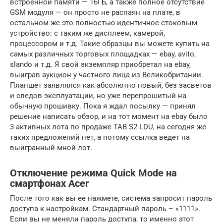
встроенной памяти — 16ГБ, а также полное отсутствие
GSM модуля — он просто не распаян на плате, в
остальном же это полностью идентичное стоковым
устройство: с таким же дисплеем, камерой,
процессором и т.д. Такие образцы вы можете купить на
самых различных торговых площадках — ebay, avito,
slando и т.д. Я свой экземпляр приобретал на ebay,
выиграв аукцион у частного лица из Великобритании.
Планшет заявлялся как абсолютно новый, без засветов
и следов эксплуатации, но уже перепрошитый на
обычную прошивку. Пока я ждал посылку — принял
решение написать обзор, и на тот момент на ebay было
3 активных лота по продаже TAB S2 LDU, на сегодня же
таких предложений нет, а потому ссылка ведет на
выигранный мной лот.
Отключение режима Quick Mode на
смартфонах Acer
После того как вы ее нажмете, система запросит пароль
доступа к настройкам. Стандартный пароль – «1111».
Если вы не меняли пароль доступа, то именно этот