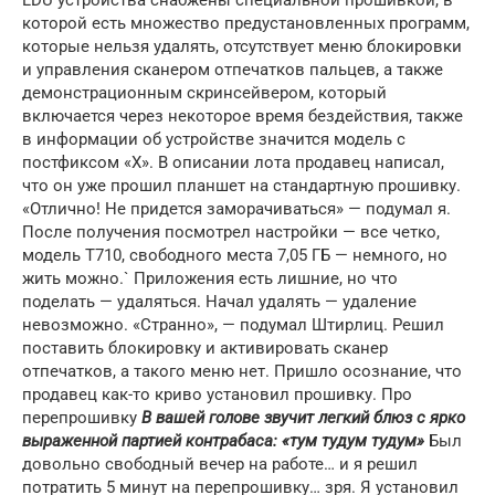
которой есть множество предустановленных программ,
которые нельзя удалять, отсутствует меню блокировки
и управления сканером отпечатков пальцев, а также
демонстрационным скринсейвером, который
включается через некоторое время бездействия, также
в информации об устройстве значится модель с
постфиксом «X». В описании лота продавец написал,
что он уже прошил планшет на стандартную прошивку.
«Отлично! Не придется заморачиваться» — подумал я.
После получения посмотрел настройки — все четко,
модель T710, свободного места 7,05 ГБ — немного, но
жить можно.` Приложения есть лишние, но что
поделать — удаляться. Начал удалять — удаление
невозможно. «Странно», — подумал Штирлиц. Решил
поставить блокировку и активировать сканер
отпечатков, а такого меню нет. Пришло осознание, что
продавец как-то криво установил прошивку. Про
перепрошивку
В вашей голове звучит легкий блюз с ярко
выраженной партией контрабаса: «тум тудум тудум»
Был
довольно свободный вечер на работе… и я решил
потратить 5 минут на перепрошивку… зря. Я установил