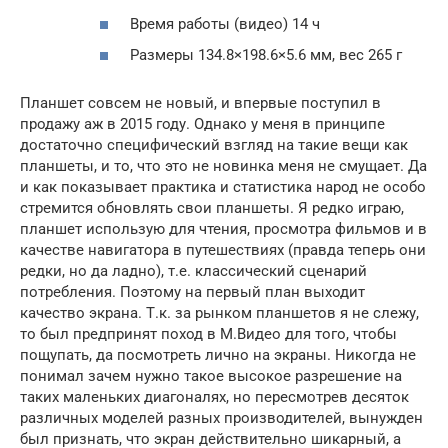
Время работы (видео) 14 ч
Размеры 134.8×198.6×5.6 мм, вес 265 г
Планшет совсем не новый, и впервые поступил в
продажу аж в 2015 году. Однако у меня в принципе
достаточно специфический взгляд на такие вещи как
планшеты, и то, что это не новинка меня не смущает. Да
и как показывает практика и статистика народ не особо
стремится обновлять свои планшеты. Я редко играю,
планшет использую для чтения, просмотра фильмов и в
качестве навигатора в путешествиях (правда теперь они
редки, но да ладно), т.е. классический сценарий
потребления. Поэтому на первый план выходит
качество экрана. Т.к. за рынком планшетов я не слежу,
то был предпринят поход в М.Видео для того, чтобы
пощупать, да посмотреть лично на экраны. Никогда не
понимал зачем нужно такое высокое разрешение на
таких маленьких диагоналях, но пересмотрев десяток
различных моделей разных производителей, вынужден
был признать, что экран действительно шикарный, а