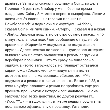
драйвера Samsung, скачал прошивку и Odin… во дела!
Последний раз такой набор у меня был во время
владением Galaxy S — моего первого смартфона. Легким
нажатием 3х клавиш я отправил планшет в
DownloadMode и подключил к ноутбуку… «Added», —
сказал Odin и мигнул синим. «Старт», — сказал я и нажал
«Start»… Загрузка пошла, но быстро остановилась… и 15
минут ждала пока подойдет сообщение о неудачной
прошивке. «Кирпич!» — подумал я, но вслух сказал
другое… Далее несколько часов я штудировал интернет,
выяснял как из этого вывалится в режим загрузки и
перебирал прошивки… Что-то сразу выливалось в
ошибку, а что-то загружалось, но планшет оставался
кирпичом… «Сэкономил…» — подумал я и полез
смотреть цены на материнки… «Сэкономил, ***!»
подумал я и решил отправиться спать. Встав в 4:33, я
взял ноутбук, планшет и решил попробовать еще раз
прошить прошивкой с которой все началось… И она
загрузилась! Те же действия, но другой результат…
«Уххх, ***…» — выдохнул я… и тут же решил прошить на
последнюю официальную прошивку. Установил