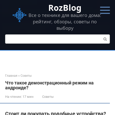
Перейти
RozBlog
к
контенту
Все о технике для вашего дома:
рейтинг, обзоры, советы по
выбору
Поиск:
Главная
»
Советы
Что такое демонстрационный режим на
андроиде?
На чтение:
17 мин
Советы
Стоит ли покупать подобные устройства?