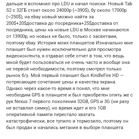
дальше я вспомнил про LDU и начал поиски. Новый Tab
S2 с 32ГБ стоит около 24000р (~390$), бу около 17000р
(~250$), на ebay новый можно найти за
200$+20$доставка до посредника+25$доставка от
посредника, цены на новые LDU в Москве начинаются
от 13900р, но новых не было, только с засветами,
поэтому ebay. История моих планшетов Изначально мне
планшет был нужен исключительно для просмотра
видеоконтента, я отдавал себе отчет в том, что вещь
мной будет пользоваться не очень часто и вообще она
не первой необходимости, поэтому смотрел только
рынок б/у. Мой первый планшет был KindleFire HD —
потрясающее сочетание цены и качества экрана.
Однако через какое-то время я понял, что мне
необходим GPS в планшете и был приобретен опять же с
рук Nexus 7 первого поколения 32GB, GPS и 3G (ни разу
не вставлял симку), но время идет и его 1GB
оперативной памяти перестало хватать
катастрофически, все тупило и тормозило, поэтому он
был продан и начались метания в выборе планшета