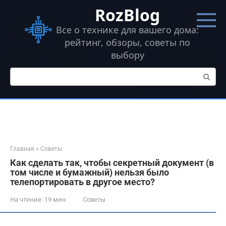
Перейти
RozBlog
к
контенту
Все о технике для вашего дома:
рейтинг, обзоры, советы по
выбору
Поиск:
Главная
»
Советы
Как сделать так, чтобы секретный документ (в
том числе и бумажный) нельзя было
телепортировать в другое место?
На чтение:
19 мин
Советы