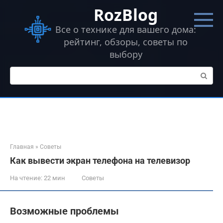
Перейти
RozBlog
к
контенту
Все о технике для вашего дома:
рейтинг, обзоры, советы по
выбору
Поиск:
Главная
»
Советы
Как вывести экран телефона на телевизор
На чтение:
22 мин
Советы
Возможные проблемы