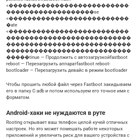
<��������������������������
�������������������se
<��������������������������
�ate
<��������������������������
���������������������������
���������������������������
���������������������������
�����tinue — Продолжить с автозагрузкойfastboot
reboot — Перезагрузить аппаратfastboot reboot-
bootloader — Перезагрузить девайс в режим bootloader
Чтобы прошить любой файл через Fastboot закидываем
его в папку C:adb и потом используем его точное имя с
форматом.
Android-хаки не нуждаются в руте
Rooting открывает ваш телефон целой кучей отличных
настроек. Но это может помешать работе некоторых
приложений и увеличить риск для вашего устройства с