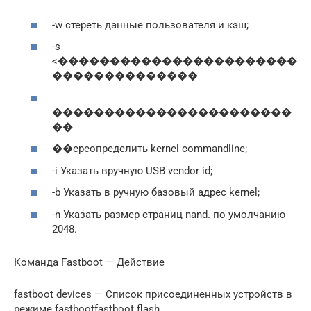
-w стереть данные пользователя и кэш;
-s
<�����������������������
��������������
�����������������������
��
��ереопределить kernel commandline;
-i Указать вручную USB vendor id;
-b Указать в ручную базовый адрес kernel;
-n Указать размер страниц nand. по умолчанию
2048.
Команда Fastboot — Действие
fastboot devices — Список присоединенных устройств в
режиме fastbootfastboot flash