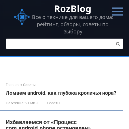
Перейти
RozBlog
к
контенту
Все о технике для вашего дома:
рейтинг, обзоры, советы по
выбору
Поиск:
Главная
»
Советы
Ломаем android. как глубока кроличья нора?
На чтение:
21 мин
Советы
Избавляемся от «Процесс
com.android.phone остановлен»