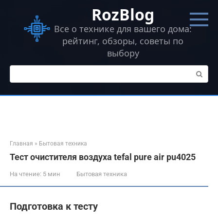
Перейти
RozBlog
к
контенту
Все о технике для вашего дома:
рейтинг, обзоры, советы по
выбору
Поиск:
Главная
»
Бытовая техника
Тест очистителя воздуха tefal pure air pu4025
На чтение:
5 мин
Бытовая техника
Подготовка к тесту