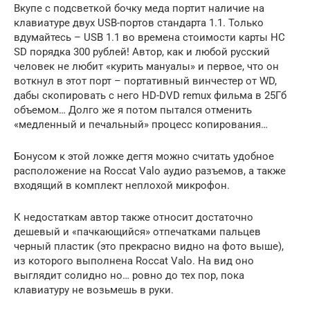
Вкупе с подсветкой бочку меда портит наличие на
клавиатуре двух USB-портов стандарта 1.1. Только
вдумайтесь – USB 1.1 во времена стоимости карты HC
SD порядка 300 рублей! Автор, как и любой русский
человек не любит «курить мануалы» и первое, что он
воткнул в этот порт – портативный винчестер от WD,
дабы скопировать с него HD-DVD remux фильма в 25Гб
объемом… Долго же я потом пытался отменить
«медленный и печальный» процесс копирования…
Бонусом к этой ложке дегтя можно считать удобное
расположение на Roccat Valo аудио разъемов, а также
входящий в комплект неплохой микрофон.
К недостаткам автор также относит достаточно
дешевый и «пачкающийся» отпечатками пальцев
черный пластик (это прекрасно видно на фото выше),
из которого выполнена Roccat Valo. На вид оно
выглядит солидно но… ровно до тех пор, пока
клавиатуру не возьмешь в руки.