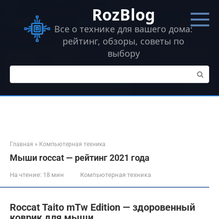
Перейти
RozBlog
к
контенту
Все о технике для вашего дома:
рейтинг, обзоры, советы по
выбору
Поиск:
Главная
»
Компьютерная техника
Мыши roccat — рейтинг 2021 года
На чтение:
18 мин
Компьютерная техника
Roccat Taito mTw Edition — здоровенный
коврик для мыши