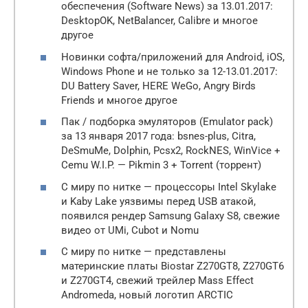
обеспечения (Software News) за 13.01.2017:
DesktopOK, NetBalancer, Calibre и многое
другое
Новинки софта/приложений для Android, iOS,
Windows Phone и не только за 12-13.01.2017:
DU Battery Saver, HERE WeGo, Angry Birds
Friends и многое другое
Пак / подборка эмуляторов (Emulator pack)
за 13 января 2017 года: bsnes-plus, Citra,
DeSmuMe, Dolphin, Pcsx2, RockNES, WinVice +
Cemu W.I.P. — Pikmin 3 + Torrent (торрент)
С миру по нитке — процессоры Intel Skylake
и Kaby Lake уязвимы перед USB атакой,
появился рендер Samsung Galaxy S8, свежие
видео от UMi, Cubot и Nomu
С миру по нитке — представлены
материнские платы Biostar Z270GT8, Z270GT6
и Z270GT4, свежий трейлер Mass Effect
Andromeda, новый логотип ARCTIC