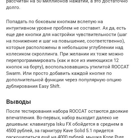
рассчитан на 50 миллионов нажатий, а это достаточно
долго.
Попадать по боковым кнопкам вслепую на
интуитивном уровне проблем не составит. Ах да, есть
еще две кнопки для настройки чувствительности (шаг
на понижение и шаг на повышение, соответственно),
которые расположены в небольшом углублении над
колесиком скроллинга. При желании их тоже можно
перепрограммировать (как и все из имеющихся 12
кнопок на борту), воспользовавшись утилитой ROCCAT
Swarm. Или просто добавить каждой кнопке по
дополнительной функции через популярную опцию
дублирования Easy Shift.
Выводы
После тестирования набора ROCCAT остаются двоякие
впечатления. Во-первых, набор выходит далеко не
дешевым: клавиатура Isku FX обойдется в среднем в
4500 рублей, за гарнитуру Kave Solid 5.1 придется
раскошелиться ещё на 4000 рублей, мышка Kone Pure