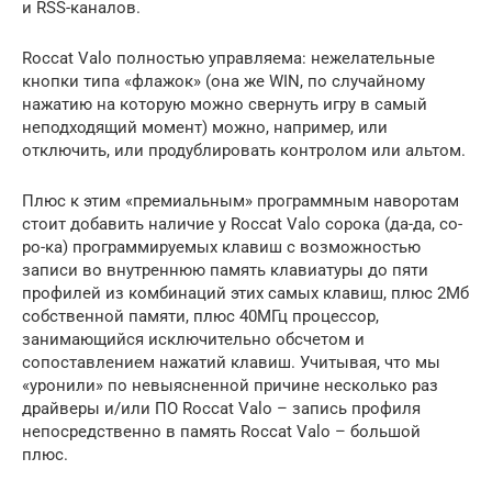
и RSS-каналов.
Roccat Valo полностью управляема: нежелательные
кнопки типа «флажок» (она же WIN, по случайному
нажатию на которую можно свернуть игру в самый
неподходящий момент) можно, например, или
отключить, или продублировать контролом или альтом.
Плюс к этим «премиальным» программным наворотам
стоит добавить наличие у Roccat Valo сорока (да-да, со-
ро-ка) программируемых клавиш с возможностью
записи во внутреннюю память клавиатуры до пяти
профилей из комбинаций этих самых клавиш, плюс 2Мб
собственной памяти, плюс 40МГц процессор,
занимающийся исключительно обсчетом и
сопоставлением нажатий клавиш. Учитывая, что мы
«уронили» по невыясненной причине несколько раз
драйверы и/или ПО Roccat Valo – запись профиля
непосредственно в память Roccat Valo – большой
плюс.