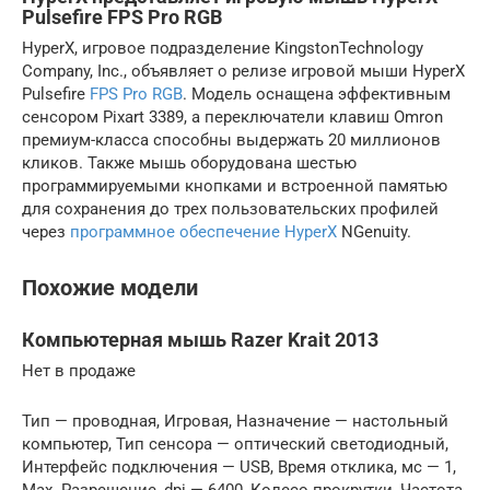
Pulsefire FPS Pro RGB
HyperX, игровое подразделение KingstonTechnology
Company, Inc., объявляет о релизе игровой мыши HyperX
Pulsefire
FPS Pro RGB
. Модель оснащена эффективным
сенсором Pixart 3389, а переключатели клавиш Omron
премиум-класса способны выдержать 20 миллионов
кликов. Также мышь оборудована шестью
программируемыми кнопками и встроенной памятью
для сохранения до трех пользовательских профилей
через
программное обеспечение HyperX
NGenuity.
Похожие модели
Компьютерная мышь Razer Krait 2013
Нет в продаже
Тип — проводная, Игровая, Назначение — настольный
компьютер, Тип сенсора — оптический светодиодный,
Интерфейс подключения — USB, Время отклика, мс — 1,
Max. Разрешение, dpi — 6400, Колесо прокрутки, Частота