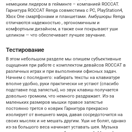
немецким лидером в гейминге – компанией ROCCAT.
Гарнитура ROCCAT Renga совместима с PC, PlayStation4,
Xbox One смартфонами и планшетами. Амбушюры Renga
отличаются надежностью , эргономичным и
комфортным дизайном, а также они покрывают уши
целиком — что обеспечивает лучшее звучание.
Тестирование
В этом небольшом разделе мы опишем субъективные
ощущения при работе с комплектом девайсов ROCCAT в
различных играх и при выполнении офисных задач.
Начнем с последнего: набирать тексты на клавиатуре
вполне удобно, руки практически не устают (спасибо
подставке под запястья), но звук клавиш получается
довольно громким, что немного раздражает. Из-за
маленьких размеров мышки правое запястье
постоянно трется о коврик Гарнитура прекрасно
изолирует от внешнего мира, давая сосредоточится на
своих мыслях и не мешать другим. Уши не болят, однако
из-за большого веса начинает уставать шея. Музыка