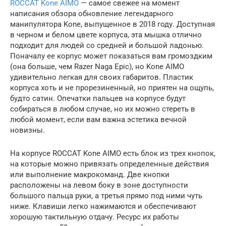
ROCCAT Kone AIMO
— самое свежее на момент
написания обзора обновление легендарного
манипулятора Kone, выпущенное в 2018 году. Доступная
в черном и белом цвете корпуса, эта мышка отлично
подходит для людей со средней и большой ладонью.
Поначалу ее корпус может показаться вам громоздким
(она больше, чем Razer Naga Epic), но Kone AIMO
удивительно легкая для своих габаритов. Пластик
корпуса хоть и не прорезиненный, но приятен на ощупь,
будто сатин. Опечатки пальцев на корпусе будут
собираться в любом случае, но их можно стереть в
любой момент, если вам важна эстетика вечной
новизны.
На корпусе ROCCAT Kone AIMO есть блок из трех кнопок,
на которые можно привязать определенные действия
или выполнение макрокоманд. Две кнопки
расположены на левом боку в зоне доступности
большого пальца руки, а третья прямо под ними чуть
ниже. Клавиши легко нажимаются и обеспечивают
хорошую тактильную отдачу. Ресурс их работы