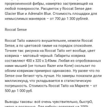
прорезиненной фибры, намертво застревающей на
любой поверхности. Расцветок у Roccat Sense две:
Glacier Blue и Adrenalin Blue. Стоимость площадки для
немыслимых маневров – от 700 до 1 300 рублей.
Roccat Sense
Roccat Taito намного внушительнее, нежели Roccat
Sense, а по цветовой гамме на порядок спокойнее.
Точнее так: рисунка на Roccat Taito нет вообще, цвет
коврика – матовый черный. Габариты коврика
составляют 400 х 320 х 3,45мм. Любая из опробованных
нами мышей (не только Razer или Kone) скользит по
обоим коврикам примерно одинаково. Ну разве что по
Sense они бегают чуть лучше. Но замеры показали доли
миллисекунд, что укладывается в статистическую
погрешность. Стоимость Roccat Taito на Маркете – от
500 до 1 000 руб.
Выводы таковы: всё очень чувствительно, быстрО,
четко и послушно. Для работы подходит на 100%,