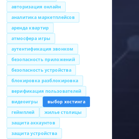
авторизация онлайн
аналитика маркетплейсов
аренда квартир
атмосфера игры
аутентификация звонком
безопасность приложений
безопасность устройства
блокировка разблокировка
верификация пользователей
видеоигры
выбор хостинга
геймплей
жилье столицы
защита аккаунтов
защита устройства