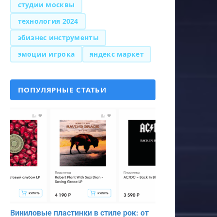
студии москвы
технология 2024
эбизнес инструменты
эмоции игрока
яндекс маркет
ПОПУЛЯРНЫЕ СТАТЬИ
Виниловые пластинки в стиле рок: от