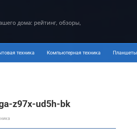
вашего дома: рейтинг, обзоры,
ытовая техника
Компьютерная техника
Планшеты 
 ga-z97x-ud5h-bk
хника