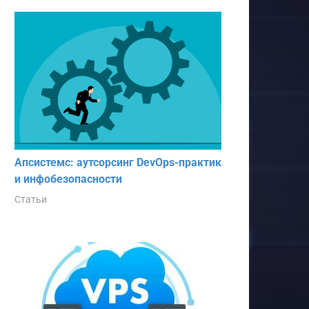
Апсистемс: аутсорсинг DevOps-практик
и инфобезопасности
Статьи