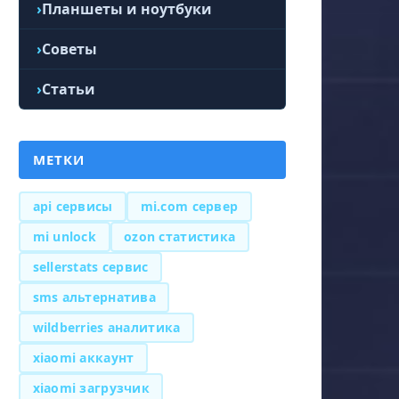
Планшеты и ноутбуки
Советы
Статьи
МЕТКИ
api сервисы
mi.com сервер
mi unlock
ozon статистика
sellerstats сервис
sms альтернатива
wildberries аналитика
xiaomi аккаунт
xiaomi загрузчик