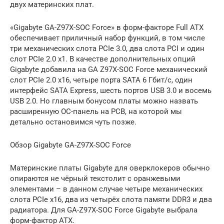
двух материнских плат.
«Gigabyte GA-Z97X-SOC Force» в форм-факторе Full ATX
обеспечивает приличный набор функций, в том числе
три механических слота PCIe 3.0, два слота PCI и один
слот PCIe 2.0 x1. В качестве дополнительных опций
Gigabyte добавила на GA Z97X-SOC Force механический
слот PCIe 2.0 x16, четыре порта SATA 6 Гбит/с, один
интерфейс SATA Express, шесть портов USB 3.0 и восемь
USB 2.0. Но главным бонусом платы можно назвать
расширенную OC-панель на PCB, на которой мы
детально остановимся чуть позже.
Обзор Gigabyte GA-Z97X-SOC Force
Материнские платы Gigabyte для оверклокеров обычно
опираются не чёрный текстолит с оранжевыми
элементами – в данном случае четыре механических
слота PCIe x16, два из четырёх слота памяти DDR3 и два
радиатора. Для GA-Z97X-SOC Force Gigabyte выбрала
форм-фактор ATX.