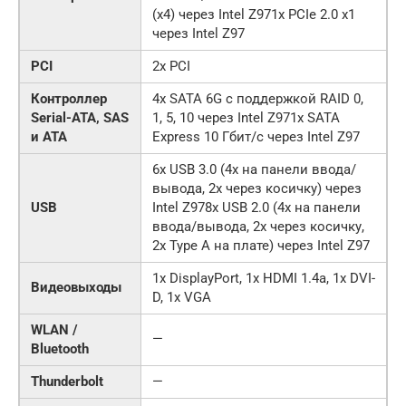
(x4) через Intel Z971x PCIe 2.0 x1
через Intel Z97
PCI
2x PCI
Контроллер
4x SATA 6G с поддержкой RAID 0,
Serial-ATA, SAS
1, 5, 10 через Intel Z971x SATA
и ATA
Express 10 Гбит/с через Intel Z97
6x USB 3.0 (4x на панели ввода/
вывода, 2x через косичку) через
USB
Intel Z978x USB 2.0 (4x на панели
ввода/вывода, 2x через косичку,
2x Type A на плате) через Intel Z97
1x DisplayPort, 1x HDMI 1.4a, 1x DVI-
Видеовыходы
D, 1x VGA
WLAN /
—
Bluetooth
Thunderbolt
—