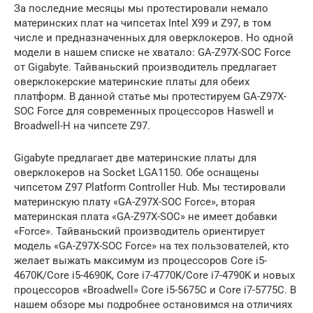
За последние месяцы мы протестировали немало
материнских плат на чипсетах Intel X99 и Z97, в том
числе и предназначенных для оверклокеров. Но одной
модели в нашем списке не хватало: GA-Z97X-SOC Force
от Gigabyte. Тайваньский производитель предлагает
оверклокерские материнские платы для обеих
платформ. В данной статье мы протестируем GA-Z97X-
SOC Force для современных процессоров Haswell и
Broadwell-H на чипсете Z97.
Gigabyte предлагает две материнские платы для
оверклокеров на Socket LGA1150. Обе оснащены
чипсетом Z97 Platform Controller Hub. Мы тестировали
материнскую плату «GA-Z97X-SOC Force», вторая
материнская плата «GA-Z97X-SOC» не имеет добавки
«Force». Тайваньский производитель ориентирует
модель «GA-Z97X-SOC Force» на тех пользователей, кто
желает выжать максимум из процессоров Core i5-
4670K/Core i5-4690K, Core i7-4770K/Core i7-4790K и новых
процессоров «Broadwell» Core i5-5675C и Core i7-5775C. В
нашем обзоре мы подробнее остановимся на отличиях