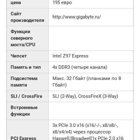
цена
195 евро
Сайт
http://www.gigabyte.ru/
производителя
Функции
северного
моста/CPU
Чипсет
Intel Z97 Express
Память и тип
4x DDR3 (четыре канала)
Подсистема
Макс. 32 Гбайт (планками по 8
памяти
Гбайт)
SLI / CrossFire
SLI (2-Way), CrossFireX (3-Way)
Встроенные
функции
3x PCIe 3.0 x16 (x16/-/-, x8/x8/-,
x8/x4/x4) через процессор
PCI Express
Haswell/Broadwell1x PCIe 2.0 x16