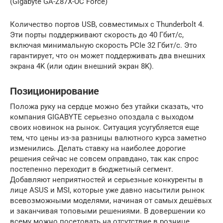
(Gigabyte GA-Z87X-OC Force)
Количество портов USB, совместимых с Thunderbolt 4.
Эти порты поддерживают скорость до 40 Гбит/с,
включая минимальную скорость PCIe 32 Гбит/с. Это
гарантирует, что он может поддерживать два внешних
экрана 4K (или один внешний экран 8K).
Позиционирование
Положа руку на сердце можно без утайки сказать, что
компания GIGABYTE серьезно опоздала с выходом
своих новинок на рынок. Ситуация усугубляется еще
тем, что цены из-за разницы валютного курса заметно
изменились. Делать ставку на наиболее дорогие
решения сейчас не совсем оправдано, так как спрос
постепенно переходит в бюджетный сегмент.
Добавляют неприятностей и серьезные конкуренты в
лице ASUS и MSI, которые уже давно насытили рынок
всевозможными моделями, начиная от самых дешёвых
и заканчивая топовыми решениями. В довершении ко
всему можно посетовать на отсутствие в рознице