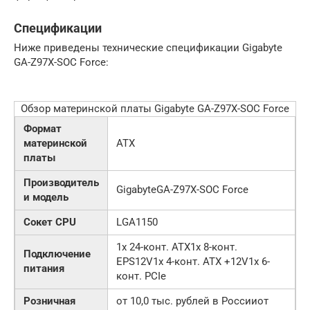
Спецификации
Ниже приведены технические спецификации Gigabyte
GA-Z97X-SOC Force:
Обзор материнской платы Gigabyte GA-Z97X-SOC Force
Формат
материнской
ATX
платы
Производитель
GigabyteGA-Z97X-SOC Force
и модель
Сокет CPU
LGA1150
1x 24-конт. ATX1x 8-конт.
Подключение
EPS12V1x 4-конт. ATX +12V1x 6-
питания
конт. PCIe
Розничная
от 10,0 тыс. рублей в Россииот