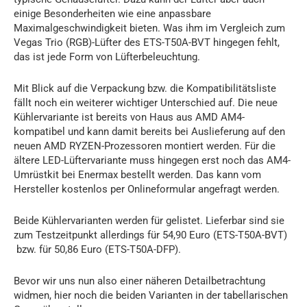
einige Besonderheiten wie eine anpassbare
Maximalgeschwindigkeit bieten. Was ihm im Vergleich zum
Vegas Trio (RGB)-Lüfter des ETS-T50A-BVT hingegen fehlt,
das ist jede Form von Lüfterbeleuchtung.
Mit Blick auf die Verpackung bzw. die Kompatibilitätsliste
fällt noch ein weiterer wichtiger Unterschied auf. Die neue
Kühlervariante ist bereits von Haus aus AMD AM4-
kompatibel und kann damit bereits bei Auslieferung auf den
neuen AMD RYZEN-Prozessoren montiert werden. Für die
ältere LED-Lüftervariante muss hingegen erst noch das AM4-
Umrüstkit bei Enermax bestellt werden. Das kann vom
Hersteller kostenlos per Onlineformular angefragt werden.
Beide Kühlervarianten werden für gelistet. Lieferbar sind sie
zum Testzeitpunkt allerdings für 54,90 Euro (ETS-T50A-BVT)
bzw. für 50,86 Euro (ETS-T50A-DFP).
Bevor wir uns nun also einer näheren Detailbetrachtung
widmen, hier noch die beiden Varianten in der tabellarischen