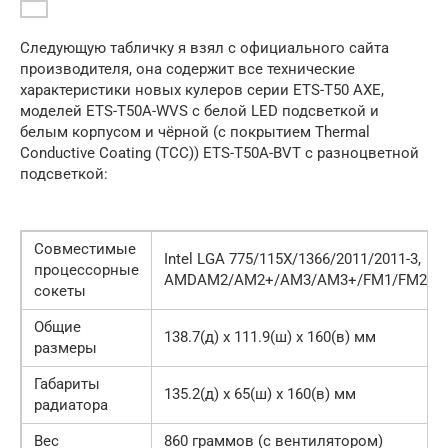
Следующую табличку я взял с официального сайта
производителя, она содержит все технические
характеристики новых кулеров серии ETS-T50 AXE,
моделей ETS-T50A-WVS с белой LED подсветкой и
белым корпусом и чёрной (с покрытием Thermal
Conductive Coating (TCC)) ETS-T50A-BVT с разноцветной
подсветкой:
Совместимые
Intel LGA 775/115X/1366/2011/2011-3,
процессорные
AMDAM2/AM2+/AM3/AM3+/FM1/FM2/F
сокеты
Общие
138.7(д) x 111.9(ш) x 160(в) мм
размеры
Габариты
135.2(д) x 65(ш) x 160(в) мм
радиатора
Вес
860 граммов (с вентилятором)