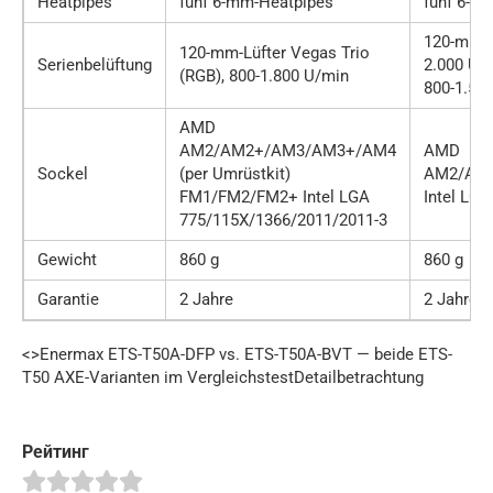
Heatpipes
fünf 6-mm-Heatpipes
fünf 6-m
120-mm-Lü
120-mm-Lüfter Vegas Trio
Serienbelüftung
2.000 U/m
(RGB), 800-1.800 U/min
800-1.500
AMD
AM2/AM2+/AM3/AM3+/AM4
AMD
Sockel
(per Umrüstkit)
AM2/AM
FM1/FM2/FM2+ Intel LGA
Intel LG
775/115X/1366/2011/2011-3
Gewicht
860 g
860 g
Garantie
2 Jahre
2 Jahre
<>Enermax ETS-T50A-DFP vs. ETS-T50A-BVT — beide ETS-
T50 AXE-Varianten im VergleichstestDetailbetrachtung
Рейтинг