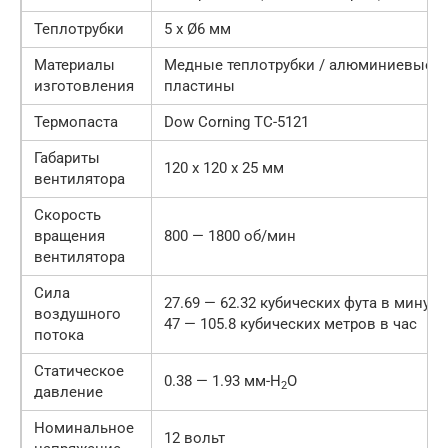
Теплотрубки
5 x Ø6 мм
Материалы
Медные теплотрубки / алюминиевые
изготовления
пластины
Термопаста
Dow Corning TC-5121
Габариты
120 x 120 x 25 мм
вентилятора
Скорость
вращения
800 — 1800 об/мин
вентилятора
Сила
27.69 — 62.32 кубических фута в минуту 
воздушного
47 — 105.8 кубических метров в час
потока
Статическое
0.38 — 1.93 мм-H
O
2
давление
Номинальное
12 вольт