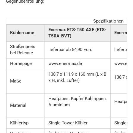
Gegenüberstellung:
Spezifikationen
Enermax ETS-T50 AXE (ETS-
Kühlername
Enermax
T50A-BVT)
Straßenpreis
lieferbar ab 54,90 Euro
lieferbar
bei Release
Homepage
www.enermax.de
www.ene
138,7 x 111,9 x 160 mm (L x B
138,7 x 1
x H, inkl. Lüfter)
Maße
Heatpipes: Kupfer Kühlrippen:
Heatpipes
Aluminium
Material
Kühlertyp
Single-Tower-Kühler
Single-To