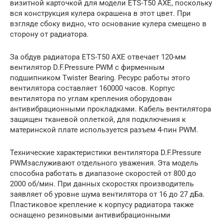
визитной карточкой для модели ETS-T50 AXE, поскольку
вся конструкция кулера окрашена в этот цвет. При
взгляде сбоку видно, что основание кулера смещено в
сторону от радиатора.
За обдув радиатора ETS-T50 AXE отвечает 120-мм
вентилятор D.F.Pressure PWM с фирменным
подшипником Twister Bearing. Ресурс работы этого
вентилятора составляет 160000 часов. Корпус
вентилятора по углам крепления оборудован
антивибрационными прокладками. Кабель вентилятора
защищен тканевой оплеткой, для подключения к
материнской плате используется разъем 4-пин PWM.
Технические характеристики вентилятора D.F.Pressure
PWMзаслуживают отдельного уважения. Эта модель
способна работать в диапазоне скоростей от 800 до
2000 об/мин. При данных скоростях производитель
заявляет об уровне шума вентилятора от 16 до 27 дБа.
Пластиковое крепление к корпусу радиатора также
оснащено резиновыми антивибрационными