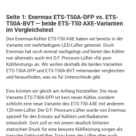
Seite 1: Enermax ETS-T50A-DFP vs. ETS-
T50A-BVT — beide ETS-T50 AXE-Varianten
im Vergleichstest
Den Enermax-Kühler ETS-T50 AXE haben wir bereits in der
Variante mit mehrfarbigem LED-Lüfter getestet. Doch
Enermax hat noch einmal nachgelegt und bietet den Kühler
nun alternativ auch mit D.F. Pressure-Lüfter «für pure
Kühlleistung» an. Wir wollen deshalb die beiden Varianten
ETS-T50A-DFP und ETS-T50A-BVT miteinander vergleichen
und herausfinden, was es für Unterschiede gibt.
Eins können wir gleich am Anfang feststellen: Die neue
Variante ETS-T50A-DFP ist kein neuer Kühler, sondern
schlicht eine neue Variante des ETS-T50 AXE mit anderem
120-mm-Lüfter. Der D.F. Pressure-Lüfter wurde von Enermax
speziell für den Einsatz auf Kühlern und Radiatoren
entwickelt. Dort soll er mit einem deutlich höheren
statischen Druck für eine bessere Kühlleistung sorgen als
typische Gehäuselüfter. Dazu kann der Lüfter aber auch