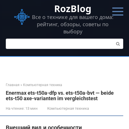
Перейти
RozBlog
к
контенту
Все о технике для вашего дома:
рейтинг, обзоры, советы по
выбору
Поиск:
Главная
»
Компьютерная техника
Enermax ets-t50a-dfp vs. ets-t50a-bvt — beide
ets-t50 axe-varianten im vergleichstest
На чтение:
13 мин
Компьютерная техника
Внешний вид и особенности