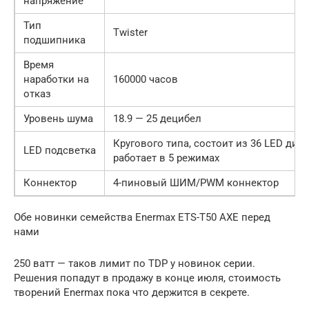
напряжение
Тип
Twister
подшипника
Время
наработки на
160000 часов
отказ
Уровень шума
18.9 — 25 децибел
Кругового типа, состоит из 36 LED диод
LED подсветка
работает в 5 режимах
Коннектор
4-пиновый ШИМ/PWM коннектор
Обе новинки семейства Enermax ETS-T50 AXE перед
нами
250 ватт — таков лимит по TDP у новинок серии.
Решения попадут в продажу в конце июля, стоимость
творений Enermax пока что держится в секрете.