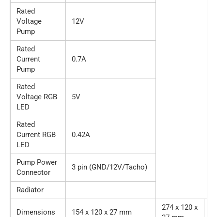
Rated
Voltage
12V
Pump
Rated
Current
0.7A
Pump
Rated
Voltage RGB
5V
LED
Rated
Current RGB
0.42A
LED
Pump Power
3 pin (GND/12V/Tacho)
Connector
Radiator
274 x 120 x
39
Dimensions
154 x 120 x 27 mm