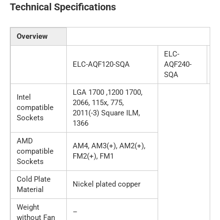
Technical Specifications
Overview
ELC-
E
ELC-AQF120-SQA
AQF240-
A
SQA
S
LGA 1700 ,1200 1700,
Intel
2066, 115x, 775,
compatible
2011(-3) Square ILM,
Sockets
1366
AMD
AM4, AM3(+), AM2(+),
compatible
FM2(+), FM1
Sockets
Cold Plate
Nickel plated copper
Material
Weight
–
without Fan