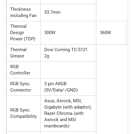
Thickness
53.7mm
including Fan
Thermal
Design
300W
360W
3
Power (TDP)
Thermal
Dow Corning TC-5121
Grease
2g
RGB
Controller
RGB Sync.
3 pin ARGB
Connector
(5V/Data/-/GND)
Asus, Asrock, MSI,
Gigabyte (with adaptor),
RGB Sync.
Razer Chroma (with
Compatibility
Asrock and MSI
mainboards)