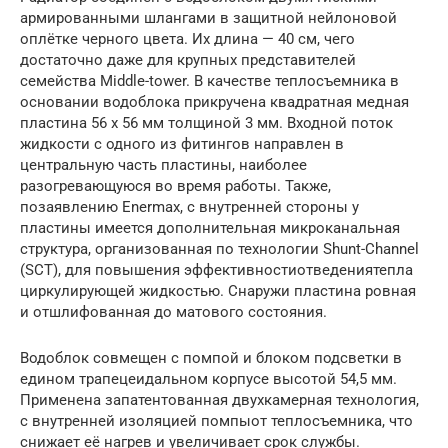
армированными шлангами в защитной нейлоновой
оплётке черного цвета. Их длина — 40 см, чего
достаточно даже для крупных представителей
семейства Middle-tower. В качестве теплосъемника в
основании водоблока прикручена квадратная медная
пластина 56 x 56 мм толщиной 3 мм. Входной поток
жидкости с одного из фитингов направлен в
центральную часть пластины, наиболее
разогревающуюся во время работы. Также,
позаявлению Enermax, c внутренней стороны у
пластины имеется дополнительная микроканальная
структура, организованная по технологии Shunt-Channel
(SCT), для повышения эффективностиотведениятепла
циркулирующей жидкостью. Снаружи пластина ровная
и отшлифованная до матового состояния.
Водоблок совмещен с помпой и блоком подсветки в
едином трапецеидальном корпусе высотой 54,5 мм.
Применена запатентованная двухкамерная технология,
с внутренней изоляцией помпыот теплосъемника, что
снижает её нагрев и увеличивает срок службы.