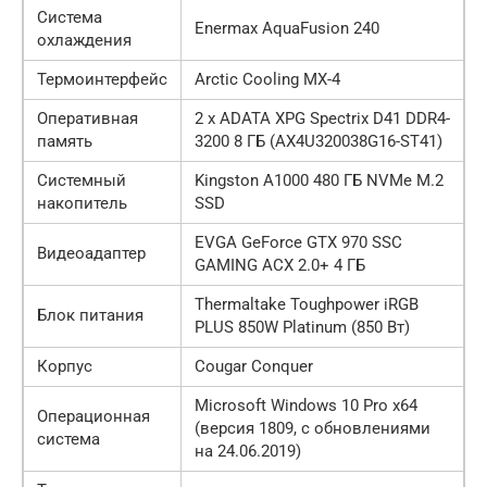
Система
Enermax AquaFusion 240
охлаждения
Термоинтерфейс
Arctic Cooling MX-4
Оперативная
2 х ADATA XPG Spectrix D41 DDR4-
память
3200 8 ГБ (AX4U320038G16-ST41)
Системный
Kingston A1000 480 ГБ NVMe M.2
накопитель
SSD
EVGA GeForce GTX 970 SSC
Видеоадаптер
GAMING ACX 2.0+ 4 ГБ
Thermaltake Toughpower iRGB
Блок питания
PLUS 850W Platinum (850 Вт)
Корпус
Cougar Conquer
Microsoft Windows 10 Pro x64
Операционная
(версия 1809, с обновлениями
система
на 24.06.2019)