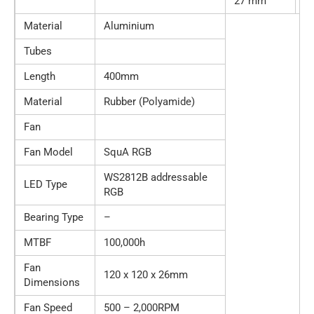
27 mm
2
Material
Aluminium
Tubes
Length
400mm
Material
Rubber (Polyamide)
Fan
Fan Model
SquA RGB
WS2812B addressable
LED Type
RGB
Bearing Type
–
MTBF
100,000h
Fan
120 x 120 x 26mm
Dimensions
Fan Speed
500 – 2,000RPM