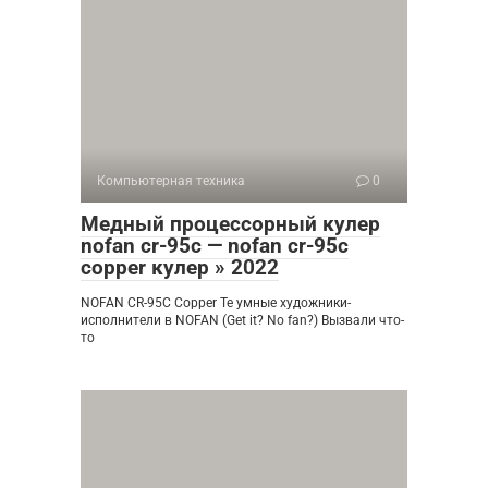
Компьютерная техника
0
Медный процессорный кулер
nofan cr-95c — nofan cr-95c
copper кулер » 2022
NOFAN CR-95C Copper Те умные художники-
исполнители в NOFAN (Get it? No fan?) Вызвали что-
то