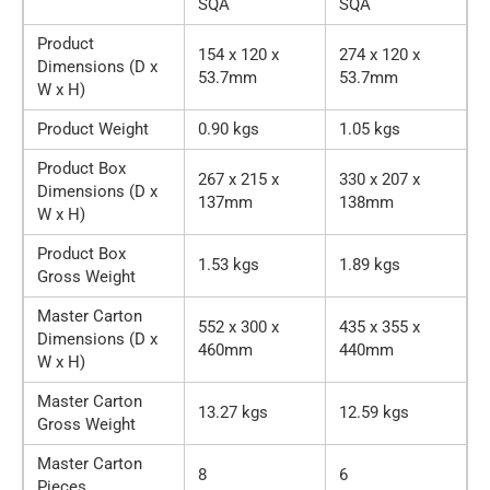
SQA
SQA
Product
154 x 120 x
274 x 120 x
Dimensions (D x
53.7mm
53.7mm
W x H)
Product Weight
0.90 kgs
1.05 kgs
Product Box
267 x 215 x
330 x 207 x
Dimensions (D x
137mm
138mm
W x H)
Product Box
1.53 kgs
1.89 kgs
Gross Weight
Master Carton
552 x 300 x
435 x 355 x
Dimensions (D x
460mm
440mm
W x H)
Master Carton
13.27 kgs
12.59 kgs
Gross Weight
Master Carton
8
6
Pieces