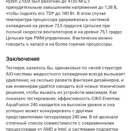
Ryzen 2700X был разогнан до 4150 МГц с
принудительным завышением напряжения до 1,38 В,
чтобы поднять его TDP до 180 Вт. В этом случае
температура процессора удерживалась системой
охлаждения на уровне 73,5 градусов Цельсия при
полной скорости вентиляторов и на уровне 75,1 градус
Цельсия при PWM-управлении. Фактически можно
говорить о запасе и на более горячие процессоры.
Заключение
Тестируя, казалось бы, одинаковые по своей структуре
AIO-системы жидкостного охлаждения всегда вызывает
удивление, на сколько развита фантазия дизайнеров, и
как инженерам удаётся находить всё новые технические
решения, чтобы выжать из устройств максимум. Как
показало тестирование, эффективность СЖО Enermax
AquaFusion 240 находится на высоком уровне и она
успешно может конкурировать с другими
представителями типоразмера 240 мм. В её арсенале
отличный список совместимости с современными
процессорами от AMD и Intel, и системами подсветки