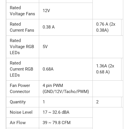
Rated
12V
Voltage Fans
Rated
0.76 A (2x
1.
0.38 A
Current Fans
0.38A)
0
Rated
Voltage RGB
5V
LEDs
Rated
1.36A (2x
2.
Current RGB
0.68A
0.68 A)
0.
LEDs
Fan Power
4 pin PWM
Connector
(GND/12V/Tacho/PWM)
Quantity
1
2
3
Noise Level
17 ~ 32.6 dBA
Air Flow
39 ~ 79.8 CFM