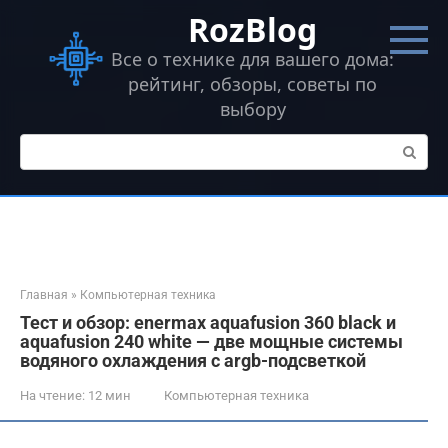
Перейти
RozBlog
к
контенту
Все о технике для вашего дома:
рейтинг, обзоры, советы по
выбору
Поиск:
Главная
»
Компьютерная техника
Тест и обзор: enermax aquafusion 360 black и
aquafusion 240 white — две мощные системы
водяного охлаждения с argb-подсветкой
На чтение:
12 мин
Компьютерная техника