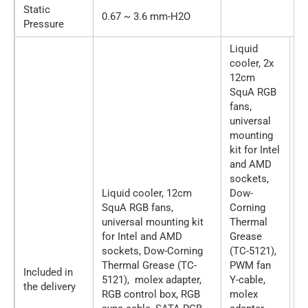
Static
0.67 ~ 3.6 mm-H2O
Pressure
Liquid
cooler, 2x
Li
12cm
co
SquA RGB
1
fans,
S
universal
fa
mounting
un
kit for Intel
m
and AMD
ki
sockets,
a
Liquid cooler, 12cm
Dow-
s
SquA RGB fans,
Corning
D
universal mounting kit
Thermal
C
for Intel and AMD
Grease
T
sockets, Dow-Corning
(TC-5121),
G
Thermal Grease (TC-
PWM fan
(
Included in
5121), molex adapter,
Y-cable,
m
the delivery
RGB control box, RGB
molex
ad