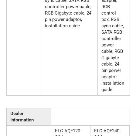
sync cable, SATA RGB
adapter,
R
controller power cable,
RGB
co
RGB Gigabyte cable, 24
control
b
pin power adaptor,
box, RGB
sy
installation guide
sync cable,
S
SATA RGB
co
controller
p
power
c
cable, RGB
G
Gigabyte
ca
cable, 24
p
pin power
ad
adaptor,
in
installation
g
guide
Dealer
Information
ELC-AQF120-
ELC-AQF240-