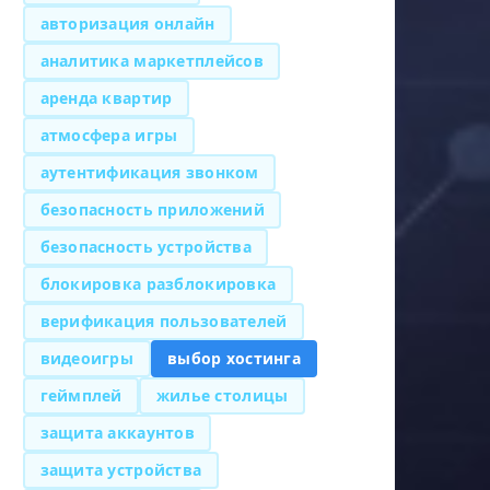
авторизация онлайн
аналитика маркетплейсов
аренда квартир
атмосфера игры
аутентификация звонком
безопасность приложений
безопасность устройства
блокировка разблокировка
верификация пользователей
видеоигры
выбор хостинга
геймплей
жилье столицы
защита аккаунтов
защита устройства