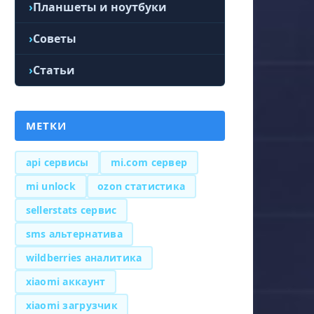
Планшеты и ноутбуки
Советы
Статьи
МЕТКИ
api сервисы
mi.com сервер
mi unlock
ozon статистика
sellerstats сервис
sms альтернатива
wildberries аналитика
xiaomi аккаунт
xiaomi загрузчик