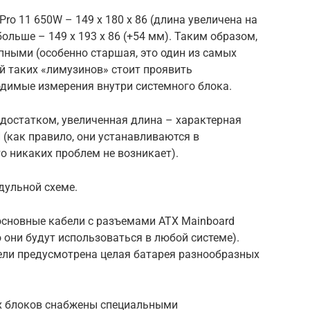
 Pro 11 650W – 149 х 180 х 86 (длина увеличена на
больше – 149 х 193 х 86 (+54 мм). Таким образом,
пными (особенно старшая, это один из самых
й таких «лимузинов» стоит проявить
одимые измерения внутри системного блока.
едостатком, увеличенная длина – характерная
(как правило, они устанавливаются в
о никаких проблем не возникает).
дульной схеме.
сновные кабели с разъемами ATX Mainboard
 они будут использоваться в любой системе).
ели предусмотрена целая батарея разнообразных
их блоков снабжены специальными