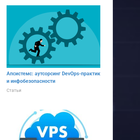
Апсистемс: аутсорсинг DevOps-практик
и инфобезопасности
Статьи