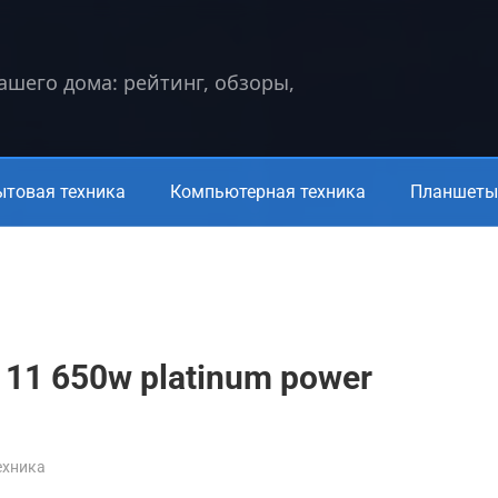
вашего дома: рейтинг, обзоры,
ытовая техника
Компьютерная техника
Планшеты 
er 11 650w platinum power
ехника