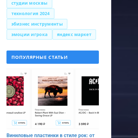
студии москвы
технология 2024
эбизнес инструменты
эмоции игрока
яндекс маркет
ПОПУЛЯРНЫЕ СТАТЬИ
Виниловые пластинки в стиле рок: от