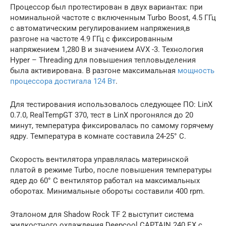
Процессор был протестирован в двух вариантах: при
номинальной частоте с включенным Turbo Boost, 4.5 ГГц
с автоматическим регулированием напряжения,в
разгоне на частоте 4.9 ГГц с фиксированным
напряжением 1,280 В и значением AVX -3. Технология
Hyper – Threading для повышения тепловыделения
была активирована. В разгоне максимальная
мощность
процессора достигала 124 Вт
.
Для тестирования использовалось следующее ПО: LinХ
0.7.0, RealTempGT 370, тест в LinХ прогонялся до 20
минут, температура фиксировалась по самому горячему
ядру. Температура в комнате составила 24-25° С.
Скорость вентилятора управлялась материнской
платой в режиме Turbo, после повышения температуры
ядер до 60° С вентилятор работал на максимальных
оборотах. Минимальные обороты составили 400 rpm.
Эталоном для Shadow Rock TF 2 выступит система
жидкостного охлаждения Deepcool CAPTAIN 240 EX с