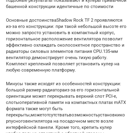
подобные результаты показывают и кулеры привычной
башенной конструкции идентичные по стоимости
Основные достоинстваShadow Rock TF 2 проявляются
из-за его конструкции: при такой небольшой высоте его
можно запросто установить в компактный корпус,
горизонтальное расположение вентилятора позволит
эффективно охлаждать околосокетное пространство и
радиаторы силовых элементов питания CPU.135-мм
вентилятор демонстрирует очень тихую работу.
Комплект креплений позволяет установить кулер на
любую современную платформу.
Минусы также исходят из особенностей конструкции:
большой размер радиатораиз-за его горизонтальной
ориентации может перекрывать верхний слот PCI-e,
слотыоперативной памяти на компактных платах mATX
формата также могут быть
перекрыты,можетотсутстватьвозможностьустановкико
рпусноговентилятора на посадочном месте возле
интерфейсной панели. Кроме того, крепить кулер