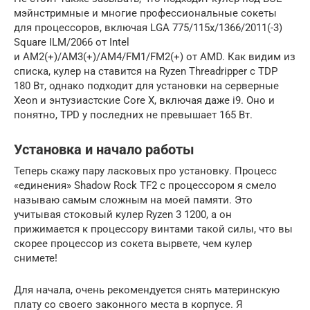
мэйнстримные и многие профессиональные сокеты
для процессоров, включая LGA 775/115x/1366/2011(-3)
Square ILM/2066 от Intel
и AM2(+)/AM3(+)/AM4/FM1/FM2(+) от AMD. Как видим из
списка, кулер на ставится на Ryzen Threadripper с TDP
180 Вт, однако подходит для установки на серверные
Xeon и энтузиастские Core X, включая даже i9. Оно и
понятно, TPD у последних не превышает 165 Вт.
Установка и начало работы
Теперь скажу пару ласковых про установку. Процесс
«единения» Shadow Rock TF2 с процессором я смело
называю самым сложным на моей памяти. Это
учитывая стоковый кулер Ryzen 3 1200, а он
прижимается к процессору винтами такой силы, что вы
скорее процессор из сокета вырвете, чем кулер
снимете!
Для начала, очень рекомендуется снять материнскую
плату со своего законного места в корпусе. Я