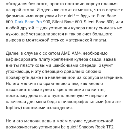
обходился без этого, просто поставив корпус плашмя
на край стола. И здесь же стоит отметить, что в случае с
фирменными корпусами be quiet! — будь то Pure Base
600,
Dark Base Pro
900, Silent Base 600, Silent Base 800, или
любой другой — для установки кулера плату снимать не
нужно, всё устанавливается и так за счет большого
выреза в монтажной стенке материнской платы.
Далее, в случае с сокетом AMD AM4, необходимо
зафиксировать плату крепления кулера сзади, зажав
винты пластиковыми шайбочками спереди. Звучит
угрожающе, и эту операцию довольно сложно
провернуть даже на извлеченной из корпуса материнке.
Но это мелочи по сравнению с тем, как весело
насаживать сам кулер с креплениями на винты,
поскольку делать это нужно вслепую — первая и
ключевая для меня беда с низкопрофильными (они же
topflow) системами охлаждения.
Но и это мелочи, ведь в моём случае единственной
возможностью установки be quiet! Shadow Rock TF2