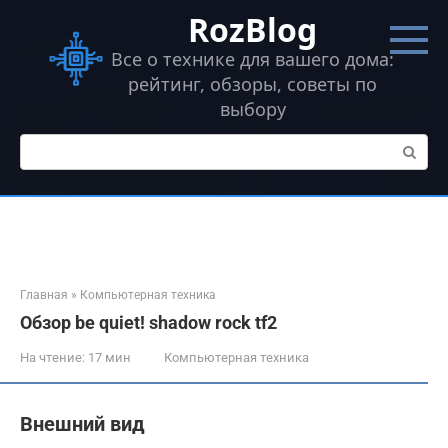
Перейти
RozBlog
к
контенту
Все о технике для вашего дома:
рейтинг, обзоры, советы по
выбору
Поиск:
Главная
»
Компьютерная техника
Обзор be quiet! shadow rock tf2
На чтение:
17 мин
Компьютерная техника
Внешний вид