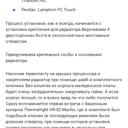
Titanium HD;
Реобас: Lamptron FC Touch.
Процесс установки, как и всегда, начинается с
установки крепления для радиатора.Вкручиваем 4
двусторонних болта в околосокетные монтажные
отверстия.
Прикручиваем крепежные скобы к основанию
радиатора.
Наносим термопасту на крышку процессора и
закрепляем радиатор при помощи шайб и комплектного
ключика. Без изъятия из корпуса материнской платы
будет очень затруднительно закручивать гайки. А если
корпус тесный, то и вовсе вряд ли что-либо получится.
Сразу вспоминается первая встреча с башенным
кулером Thermalright HR-02 Macho, где в комплекте был
подобный ключик (в последующих ревизиях была
длинная отвертка, при помощи которой установка
кулера проходила как минимум в несколько раз