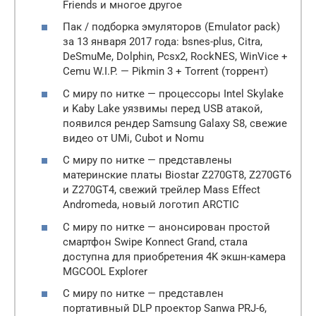
Friends и многое другое
Пак / подборка эмуляторов (Emulator pack)
за 13 января 2017 года: bsnes-plus, Citra,
DeSmuMe, Dolphin, Pcsx2, RockNES, WinVice +
Cemu W.I.P. — Pikmin 3 + Torrent (торрент)
С миру по нитке — процессоры Intel Skylake
и Kaby Lake уязвимы перед USB атакой,
появился рендер Samsung Galaxy S8, свежие
видео от UMi, Cubot и Nomu
С миру по нитке — представлены
материнские платы Biostar Z270GT8, Z270GT6
и Z270GT4, свежий трейлер Mass Effect
Andromeda, новый логотип ARCTIC
С миру по нитке — анонсирован простой
смартфон Swipe Konnect Grand, стала
доступна для приобретения 4K экшн-камера
MGCOOL Explorer
С миру по нитке — представлен
портативный DLP проектор Sanwa PRJ-6,