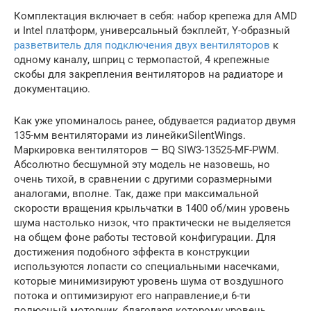
Комплектация включает в себя: набор крепежа для AMD
и Intel платформ, универсальный бэкплейт, Y-образный
разветвитель для подключения двух вентиляторов
к
одному каналу, шприц с термопастой, 4 крепежные
скобы для закрепления вентиляторов на радиаторе и
документацию.
Как уже упоминалось ранее, обдувается радиатор двумя
135-мм вентиляторами из линейкиSilentWings.
Маркировка вентиляторов — BQ SIW3-13525-MF-PWM.
Абсолютно бесшумной эту модель не назовешь, но
очень тихой, в сравнении с другими соразмерными
аналогами, вполне. Так, даже при максимальной
скорости вращения крыльчатки в 1400 об/мин уровень
шума настолько низок, что практически не выделяется
на общем фоне работы тестовой конфигурации. Для
достижения подобного эффекта в конструкции
используются лопасти со специальными насечками,
которые минимизируют уровень шума от воздушного
потока и оптимизируют его направление,и 6-ти
полюсный моторчик, благодаря которому уровень