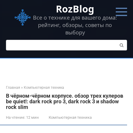
Перейти
RozBlog
к
контенту
Все о технике для вашего дома:
рейтинг, обзоры, советы по
выбору
Поиск:
Главная
»
Компьютерная техника
В чёрном-чёрном корпусе. обзор трех кулеров
be quiet!: dark rock pro 3, dark rock 3 и shadow
rock slim
На чтение:
12 мин
Компьютерная техника