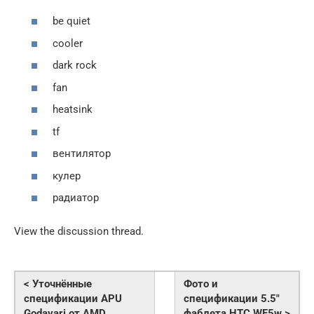
be quiet
cooler
dark rock
fan
heatsink
tf
вентилятор
кулер
радиатор
View the discussion thread.
< Уточнённые
Фото и
спецификации APU
спецификации 5.5″
Godavari от AMD
фаблета HTC WF5w >