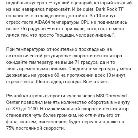
подобных кулеров — худший сценарий, который каждый
из нас наверняка переживёт. И be quiet! Dark Rock TF
справился с охлаждением достойно. За 10 минут
стресс-теста AIDA64 температуры CPU не поднимались
выше 76 градусов — и это при жаре, когда пот с меня
лился так, что просто “пощади, человек-ливень!”.
При температурах относительно прохладных на
автоматической регулировке скорости вентилятора
ожидайте температур не выше 71 градуса, да и то —
лишь временными пиками. Средняя температура у меня
держалась на уровне 60 на протяжении всех 10 минут
стресс-теста. Шесть ядер, господа. Впечатляет.
Ручной контроль скорости кулера через MSI Command
Center позволил менять количество оборотов в минуту
от 370 до 1400. На максимальной скорости вентилятор
становится чуть более громким, но отличить его от
фона, скажем, винчестеров, будет нереально даже на
75% постоянной скорости.