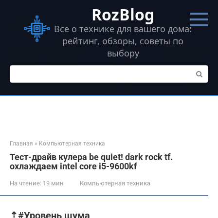
Перейти
RozBlog
к
контенту
Все о технике для вашего дома:
рейтинг, обзоры, советы по
выбору
Поиск:
Главная
»
Компьютерная техника
Тест-драйв кулера be quiet! dark rock tf.
охлаждаем intel core i5-9600kf
На чтение:
19 мин
Компьютерная техника
⇡#Уровень шума