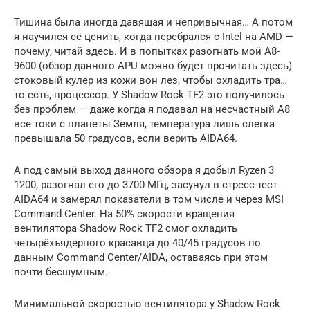
Тишина была иногда давящая и непривычная… А потом
я научился её ценить, когда перебрался с Intel на AMD —
почему, читай здесь. И в попытках разогнать мой A8-
9600 (обзор данного APU можно будет прочитать здесь)
стоковый кулер из кожи вон лез, чтобы охладить тра…
то есть, процессор. У Shadow Rock TF2 это получилось
без проблем — даже когда я подавал на несчастный A8
все токи с планеты Земля, температура лишь слегка
превышала 50 градусов, если верить AIDA64.
А под самый выход данного обзора я добыл Ryzen 3
1200, разогнал его до 3700 МГц, засунул в стресс-тест
AIDA64 и замерял показатели в том числе и через MSI
Command Center. На 50% скорости вращения
вентилятора Shadow Rock TF2 смог охладить
четырёхъядерного красавца до 40/45 градусов по
данным Command Center/AIDA, оставаясь при этом
почти бесшумным.
Минимальной скоростью вентилятора у Shadow Rock