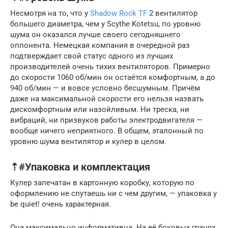
Несмотря на то, что у
Shadow Rock TF
2 вентилятор
большего диаметра, чем у Scythe Kotetsu, по уровню
шума он оказался лучше своего сегодняшнего
оппонента. Немецкая компания в очередной раз
подтверждает свой статус одного из лучших
производителей очень тихих вентиляторов. Примерно
до скорости 1060 об/мин он остаётся комфортным, а до
940 об/мин — и вовсе условно бесшумным. Причём
даже на максимальной скорости его нельзя назвать
дискомфортным или назойливым. Ни треска, ни
вибраций, ни призвуков работы электродвигателя —
вообще ничего неприятного. В общем, эталонный по
уровню шума вентилятор и кулер в целом.
⇡#Упаковка и комплектация
Кулер запечатан в картонную коробку, которую по
оформлению не спутаешь ни с чем другим, — упаковка у
be quiet! очень характерная.
Она максимально информативна. На её боковых гранях