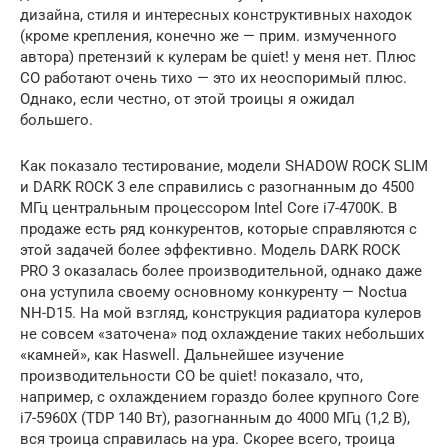
дизайна, стиля и интересных конструктивных находок
(кроме крепления, конечно же — прим. измученного
автора) претензий к кулерам be quiet! у меня нет. Плюс
СО работают очень тихо — это их неоспоримый плюс.
Однако, если честно, от этой троицы я ожидал
большего.
Как показало тестирование, модели SHADOW ROCK SLIM
и DARK ROCK 3 еле справились с разогнанным до 4500
МГц центральным процессором Intel Core i7-4700K. В
продаже есть ряд конкурентов, которые справляются с
этой задачей более эффективно. Модель DARK ROCK
PRO 3 оказалась более производительной, однако даже
она уступила своему основному конкуренту — Noctua
NH-D15. На мой взгляд, конструкция радиатора кулеров
не совсем «заточена» под охлаждение таких небольших
«камней», как Haswell. Дальнейшее изучение
производительности СО be quiet! показало, что,
например, с охлаждением гораздо более крупного Core
i7-5960X (TDP 140 Вт), разогнанным до 4000 МГц (1,2 В),
вся троица справилась на ура. Скорее всего, троица