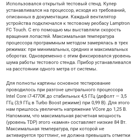
Использовался открытый тестовый стенд. Кулер
устанавливался на процессор, исходя из требований,
описанных в документации. Каждый вентилятор
устройства подключался к тестовому реобасу Lamptron
FC Touch. С его помощью мы выставляли скорость
вращения лопастей. Максимальная температура
процессора программным методом замерялась в трех
режимах: при минимальных, средних и максимальных
оборотах. Одновременно с этим фиксировался уровень
шума работы тестового стенда. Прибор устанавливался
на расстоянии одного метра от системы.
Для полноты картины основное тестирование
проводилось при разгоне центрального процессора
Intel Core i7-4770K до стабильных 4,5 ГГц (дефолт — 3,5
ГГц (3,9 ГГц в Turbo Boost режиме) при 0,99 В). Для этого
нам пришлось увеличить напряжение VCore до 1,25 В.
Напомним, что максимальная расчетная мощность
(уровень TDP) этого «камня» составляет низкие 84 Вт.
Максимальная температура, при которой не
активируется троттлинг, не должна превышать отметки