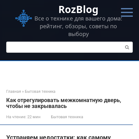
Перейти
RozBlog
к
контенту
Все о технике для вашего дома:
рейтинг, обзоры, советы по
выбору
Поиск:
Главная
»
Бытовая техника
Как отрегулировать межкомнатную дверь,
чтобы не закрывалась
На чтение:
22 мин
Бытовая техника
Устраняем недостатки: как самому