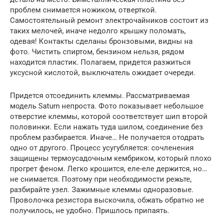
проблем снимается ножиком, отверткой.
Самостоятельный ремонт электрочайников состоит из
таких мелочей, иначе недолго крышку поломать,
одевая! Контакты сделаны бронзовыми, видны на
фото. Чистить спиртом, бензином нельзя, рядом
находится пластик. Полагаем, придется разжиться
уксусной кислотой, выключатель ожидает очереди.
Придется отсоединить клеммы. Рассматриваемая
модель Saturn непроста. Фото показывает небольшое
отверстие клеммы, которой соответствует шип второй
половинки. Если нажать туда шилом, соединение без
проблем разбирается. Иначе… Не получается отодрать
одно от другого. Процесс усугубляется: сочленения
защищены термоусадочным кембриком, который плохо
прогрет феном. Легко крошится, еле-еле держится, но…
не снимается. Поэтому при необходимости режьте,
разбирайте узел. Зажимные клеммы одноразовые.
Проволочка резистора выскочила, обжать обратно не
получилось, не удобно. Пришлось припаять.