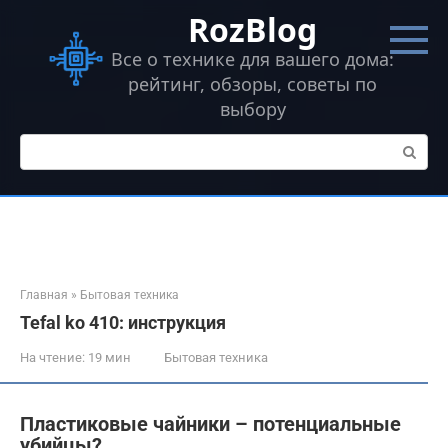
Перейти
RozBlog
к
контенту
Все о технике для вашего дома:
рейтинг, обзоры, советы по
выбору
Поиск:
Главная
»
Бытовая техника
Tefal ko 410: инструкция
На чтение:
19 мин
Бытовая техника
Пластиковые чайники – потенциальные
убийцы?