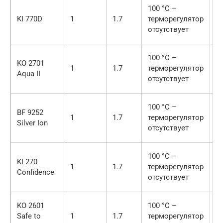
100 °C –
KI 770D
1
1.7
терморегулятор
2
отсутствует
100 °C –
KO 2701
1
1.7
терморегулятор
2
Aqua II
отсутствует
100 °C –
BF 9252
1
1.7
терморегулятор
2
Silver Ion
отсутствует
100 °C –
KI 270
1
1.7
терморегулятор
2
Confidence
отсутствует
KO 2601
100 °C –
Safe to
1
1.7
терморегулятор
2