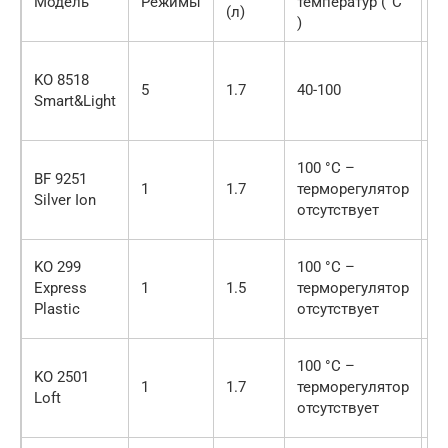
Модель
Режимы
температур (°C
(л)
(В
)
KO 8518
5
1.7
40-100
1
Smart&Light
100 °C –
BF 9251
1
1.7
терморегулятор
2
Silver Ion
отсутствует
KO 299
100 °C –
Express
1
1.5
терморегулятор
2
Plastic
отсутствует
100 °C –
KO 2501
1
1.7
терморегулятор
2
Loft
отсутствует