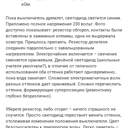
кОм.
Пока выключатель дремлет, светодиод светится синим.
Приложено полное напряжение 230 вольт. Фото
доступно показывает: резистор обгорел, контакты были
вставлены в зажимные клеммы, одна не выдержала
осмотра. Пришлось припаять. Резистор делителя
соединен параллельно с завальцованным
нагревателем. Электрочайник включается – свечение
сменяется оранжевым. Двойной светодиод (школьные
учителя умолчали?), в отличие от типичного
использования оба оттенка работают одновременно,
пока вода закипает. Сложение электромагнитных волн
разных оттенков дает оранжевый. Сложно перечислить
оттенки, формирующие суперпозицию (ремонтнику
глубоко безразлично).
Уберете резистор, либо сгорит – ничего страшного не
случится. Просто светодиод перестанет менять оттенок,
отслеживая изменения положения выключателя. Цвет
безотносителен к температуре воды. Легко заметить –