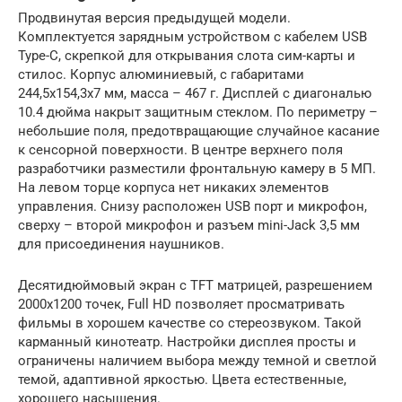
Продвинутая версия предыдущей модели.
Комплектуется зарядным устройством с кабелем USB
Type-C, скрепкой для открывания слота сим-карты и
стилос. Корпус алюминиевый, с габаритами
244,5х154,3х7 мм, масса – 467 г. Дисплей с диагональю
10.4 дюйма накрыт защитным стеклом. По периметру –
небольшие поля, предотвращающие случайное касание
к сенсорной поверхности. В центре верхнего поля
разработчики разместили фронтальную камеру в 5 МП.
На левом торце корпуса нет никаких элементов
управления. Снизу расположен USB порт и микрофон,
сверху – второй микрофон и разъем mini-Jack 3,5 мм
для присоединения наушников.
Десятидюймовый экран с TFT матрицей, разрешением
2000х1200 точек, Full HD позволяет просматривать
фильмы в хорошем качестве со стереозвуком. Такой
карманный кинотеатр. Настройки дисплея просты и
ограничены наличием выбора между темной и светлой
темой, адаптивной яркостью. Цвета естественные,
хорошего насыщения.