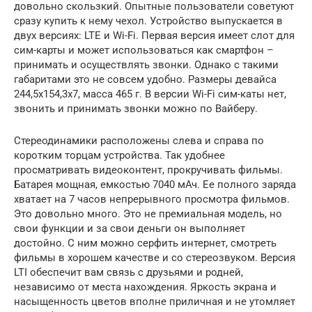
довольно скользкий. Опытные пользователи советуют
сразу купить к нему чехол. Устройство выпускается в
двух версиях: LTE и Wi-Fi. Первая версия имеет слот для
сим-карты и может использоваться как смартфон –
принимать и осуществлять звонки. Однако с такими
габаритами это не совсем удобно. Размеры девайса
244,5х154,3х7, масса 465 г. В версии Wi-Fi сим-каты нет,
звонить и принимать звонки можно по Вайберу.
Стереодинамики расположены слева и справа по
коротким торцам устройства. Так удобнее
просматривать видеоконтент, прокручивать фильмы.
Батарея мощная, емкостью 7040 мАч. Ее полного заряда
хватает на 7 часов непрерывного просмотра фильмов.
Это довольно много. Это не премиальная модель, но
свои функции и за свои деньги он выполняет
достойно. С ним можно серфить интернет, смотреть
фильмы в хорошем качестве и со стереозвуком. Версия
LTI обеспечит вам связь с друзьями и родней,
независимо от места нахождения. Яркость экрана и
насыщенность цветов вполне приличная и не утомляет