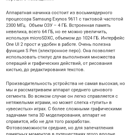
Аппаратная начинка состоит из восьмиядерного
процессора Samsung Exynos 9611 с тактовой частотой
2300 МГц. Объем ОЗУ – 4 ГБ. Встроенная память
невелика, всего 64 ГБ, но ее можно увеличить,
используя microSDXC, объемом до 1024 ГБ. Интерфейс
One UI 2 прост и удобен в работе. Очень полезна
функция S Pen (электронное перо). Она позволяет
использовать стилус для выполнения множества
операций и графических действий, от рисования
кистью, до редактирования текстов.
Производительность устройства не самая высокая, но
мы и рассматриваем аппарат среднего ценового
сегмента. Во всяком случае он легко справляется с
нетяжелыми играми, но может слегка «тупить» в
«увесистых» играх. С более сложными графическими
задачами типа 3D моделирования, аппарат не
справится, ибо не для того разработан.
Фотовозможности средние, но для запечатления
памятных моментов в путешествиях этого вполне