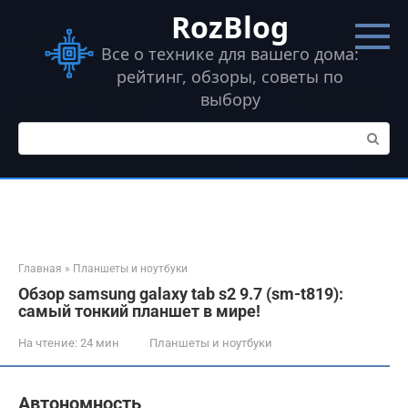
Перейти
RozBlog
к
контенту
Все о технике для вашего дома:
рейтинг, обзоры, советы по
выбору
Поиск:
Главная
»
Планшеты и ноутбуки
Обзор samsung galaxy tab s2 9.7 (sm-t819):
самый тонкий планшет в мире!
На чтение:
24 мин
Планшеты и ноутбуки
Автономность