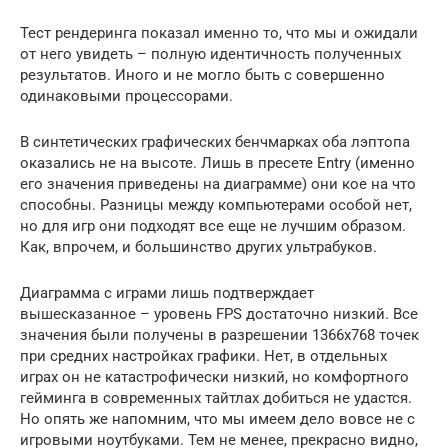
Тест рендеринга показал именно то, что мы и ожидали
от него увидеть – полную идентичность полученных
результатов. Иного и не могло быть с совершенно
одинаковыми процессорами.
В синтетических графических бенчмарках оба лэптопа
оказались не на высоте. Лишь в пресете Entry (именно
его значения приведены на диаграмме) они кое на что
способны. Разницы между компьютерами особой нет,
но для игр они подходят все еще не лучшим образом.
Как, впрочем, и большинство других ультрабуков.
Диаграмма с играми лишь подтверждает
вышесказанное – уровень FPS достаточно низкий. Все
значения были получены в разрешении 1366х768 точек
при средних настройках графики. Нет, в отдельных
играх он не катастрофически низкий, но комфортного
гейминга в современных тайтлах добиться не удастся.
Но опять же напомним, что мы имеем дело вовсе не с
игровыми ноутбуками. Тем не менее, прекрасно видно,