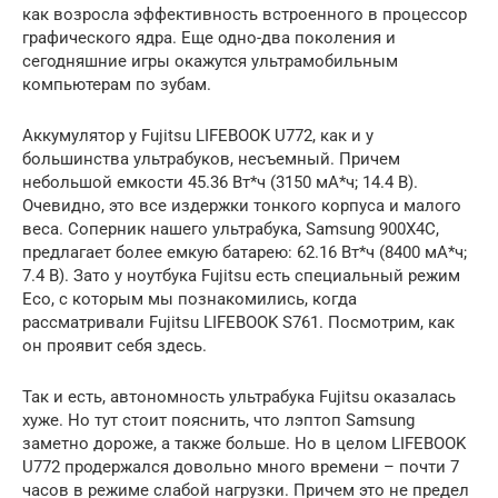
как возросла эффективность встроенного в процессор
графического ядра. Еще одно-два поколения и
сегодняшние игры окажутся ультрамобильным
компьютерам по зубам.
Аккумулятор у Fujitsu LIFEBOOK U772, как и у
большинства ультрабуков, несъемный. Причем
небольшой емкости 45.36 Вт*ч (3150 мА*ч; 14.4 В).
Очевидно, это все издержки тонкого корпуса и малого
веса. Соперник нашего ультрабука, Samsung 900X4C,
предлагает более емкую батарею: 62.16 Вт*ч (8400 мА*ч;
7.4 В). Зато у ноутбука Fujitsu есть специальный режим
Eco, с которым мы познакомились, когда
рассматривали Fujitsu LIFEBOOK S761. Посмотрим, как
он проявит себя здесь.
Так и есть, автономность ультрабука Fujitsu оказалась
хуже. Но тут стоит пояснить, что лэптоп Samsung
заметно дороже, а также больше. Но в целом LIFEBOOK
U772 продержался довольно много времени – почти 7
часов в режиме слабой нагрузки. Причем это не предел