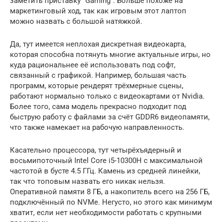
заметить приставку “Gaming”. Больше похоже на
маркетинговый ход, так как игровым этот лаптоп
можно назвать с большой натяжкой.
Да, тут имеется неплохая дискретная видеокарта,
которая способна потянуть многие актуальные игры, но
куда рациональнее её использовать под софт,
связанный с графикой. Например, большая часть
программ, которые рендерят трёхмерные сцены,
работают нормально только с видеокартами от Nvidia.
Более того, сама модель прекрасно подходит под
быструю работу с файлами за счёт GDDR6 видеопамяти,
что также намекает на рабочую направленность.
Касательно процессора, тут четырёхъядерный и
восьмипоточный Intel Core i5-10300H с максимальной
частотой в бусте 4.5 ГГц. Камень из средней линейки,
так что топовым назвать его никак нельзя.
Оперативной памяти 8 ГБ, а накопитель всего на 256 ГБ,
подключённый по NVMe. Негусто, но этого как минимум
хватит, если нет необходимости работать с крупными