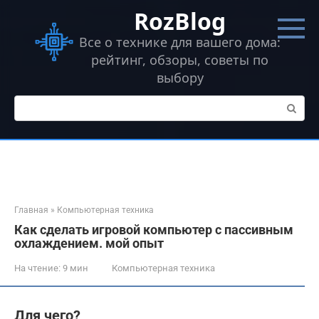
Перейти
RozBlog
к
контенту
Все о технике для вашего дома:
рейтинг, обзоры, советы по
выбору
Поиск:
Главная
»
Компьютерная техника
Как сделать игровой компьютер с пассивным
охлаждением. мой опыт
На чтение:
9 мин
Компьютерная техника
Для чего?