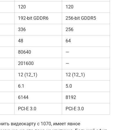
120
120
192-bit GDDR6
256-bit GDDR5
336
256
48
64
80640
—
201600
—
12 (12_1)
12 (12_1)
6.1
5.0
6144
8192
PCI-E 3.0
PCI-E 3.0
нить видеокарту с 1070, имеет явное