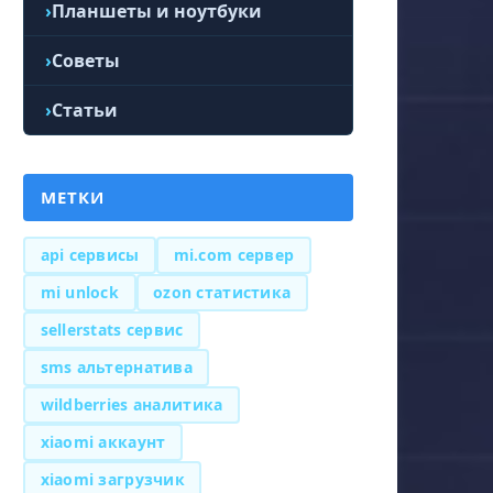
Планшеты и ноутбуки
Советы
Статьи
МЕТКИ
api сервисы
mi.com сервер
mi unlock
ozon статистика
sellerstats сервис
sms альтернатива
wildberries аналитика
xiaomi аккаунт
xiaomi загрузчик