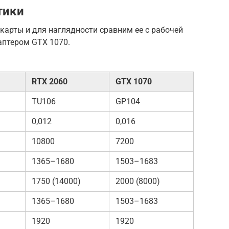
тики
карты и для наглядности сравним ее с рабочей
аптером GTX 1070.
RTX 2060
GTX 1070
TU106
GP104
0,012
0,016
10800
7200
1365–1680
1503–1683
1750 (14000)
2000 (8000)
1365–1680
1503–1683
1920
1920