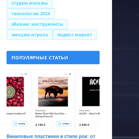
студии москвы
технология 2024
эбизнес инструменты
эмоции игрока
яндекс маркет
ПОПУЛЯРНЫЕ СТАТЬИ
Виниловые пластинки в стиле рок: от