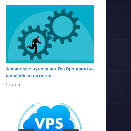
Апсистемс: аутсорсинг DevOps-практик
и инфобезопасности
Статьи