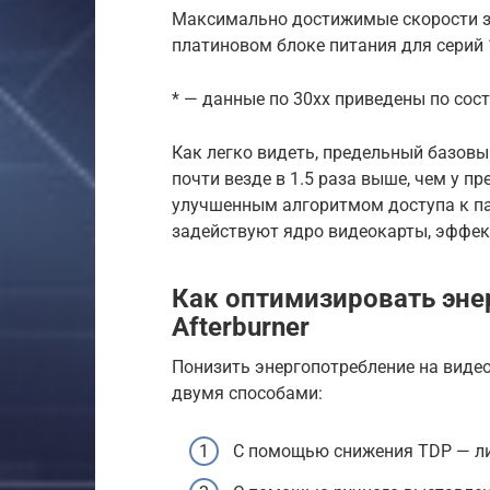
Максимально достижимые скорости за
платиновом блоке питания для серий 
* — данные по 30хх приведены по сост
Как легко видеть, предельный базовый
почти везде в 1.5 раза выше, чем у п
улучшенным алгоритмом доступа к па
задействуют ядро видеокарты, эффект
Как оптимизировать эне
Afterburner
Понизить энергопотребление на видео
двумя способами:
С помощью снижения TDP — лим