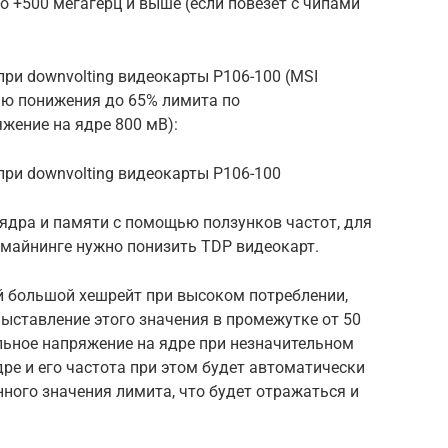
до +500 мегагерц и выше (если повезет с чипами
при downvolting видеокарты P106-100 (MSI
щью понижения до 65% лимита по
жение на ядре 800 мВ):
при downvolting видеокарты P106-100
ядра и памяти с помощью ползунков частот, для
 майнинге нужно понизить TDP видеокарт.
й большой хешрейт при высоком потреблении,
Выставление этого значения в промежутке от 50
льное напряжение на ядре при незначительном
ре и его частота при этом будет автоматически
ного значения лимита, что будет отражаться и