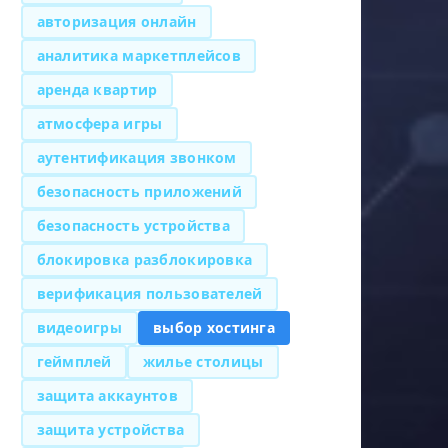
авторизация онлайн
аналитика маркетплейсов
аренда квартир
атмосфера игры
аутентификация звонком
безопасность приложений
безопасность устройства
блокировка разблокировка
верификация пользователей
видеоигры
выбор хостинга
геймплей
жилье столицы
защита аккаунтов
защита устройства