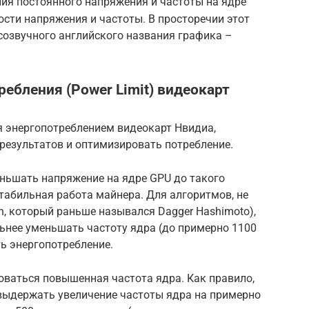
ия постоянного напряжения и частоты на ядре
ости напряжения и частоты. В просторечии этот
созвучного английского названия графика –
ебления (Power Limit) видеокарт
я энергопотреблением видеокарт Нвидиа,
результатов и оптимизировать потребление.
ньшать напряжение на ядре GPU до такого
стабильная работа майнера. Для алгоритмов, не
h, который раньше назывался Dagger Hashimoto),
ьнее уменьшать частоту ядра (до примерно 1100
ть энергопотребление.
оваться повышенная частота ядра. Как правило,
 выдержать увеличение частоты ядра на примерно