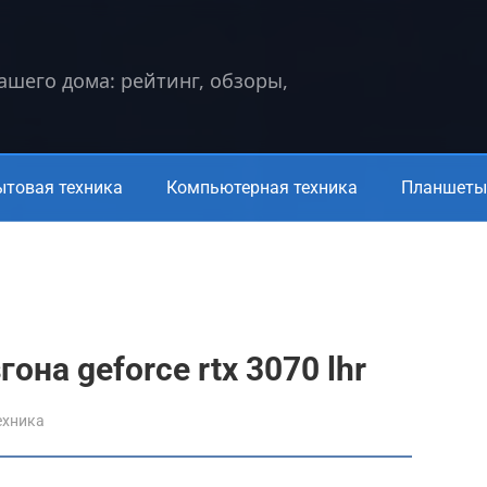
вашего дома: рейтинг, обзоры,
ытовая техника
Компьютерная техника
Планшеты 
она geforce rtx 3070 lhr
ехника