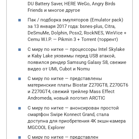
DU Battery Saver, HERE WeGo, Angry Birds
Friends и многое другое
Пак / подборка эмуляторов (Emulator pack)
за 13 января 2017 года: bsnes-plus, Citra,
DeSmuMe, Dolphin, Pcsx2, RockNES, WinVice +
Cemu W.I.P. — Pikmin 3 + Torrent (торрент)
С миру по нитке — процессоры Intel Skylake
и Kaby Lake уязвимы перед USB атакой,
появился рендер Samsung Galaxy S8, свежие
видео от UMi, Cubot и Nomu
С миру по нитке — представлены
материнские платы Biostar Z270GT8, Z270GT6
и Z270GT4, свежий трейлер Mass Effect
Andromeda, новый логотип ARCTIC
С миру по нитке — анонсирован простой
смартфон Swipe Konnect Grand, стала
доступна для приобретения 4K экшн-камера
MGCOOL Explorer
С миру по нитке — представлен