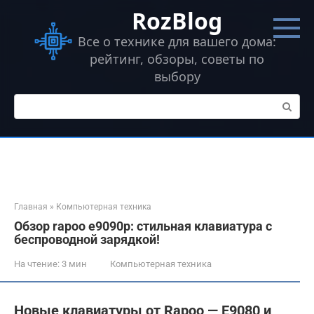
Перейти
RozBlog
к
контенту
Все о технике для вашего дома:
рейтинг, обзоры, советы по
выбору
Поиск:
Главная
»
Компьютерная техника
Обзор rapoo e9090p: стильная клавиатура с
беспроводной зарядкой!
На чтение:
3 мин
Компьютерная техника
Новые клавиатуры от Rapoo — E9080 и