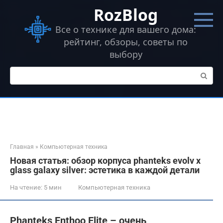
Перейти
RozBlog
к
контенту
Все о технике для вашего дома:
рейтинг, обзоры, советы по
выбору
Поиск:
Главная
»
Компьютерная техника
Новая статья: обзор корпуса phanteks evolv x
glass galaxy silver: эстетика в каждой детали
На чтение:
5 мин
Компьютерная техника
Phanteks Enthoo Elite – очень