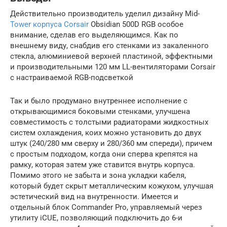
Действительно производитель уделил дизайну Mid-
Tower корпуса Corsair
Obsidian 500D RGB особое
внимание, сделав его выделяющимся. Как по
внешнему виду, снабдив его стенками из закаленного
стекла, алюминиевой верхней пластиной, эффектными
и производительными 120 мм LL-вентиляторами Corsair
с настраиваемой RGB-подсветкой
Так и было продумано внутреннее исполнение с
открывающимися боковыми стенками, улучшена
совместимость с толстыми радиаторами жидкостных
систем охлаждения, коих можно установить до двух
штук (240/280 мм сверху и 280/360 мм спереди), причем
с простым подходом, когда они сперва крепятся на
рамку, которая затем уже ставится внутрь корпуса.
Помимо этого не забыта и зона укладки кабеля,
который будет скрыт металлическим кожухом, улучшая
эстетический вид на внутренности. Имеется и
отдельный блок Commander Pro, управляемый через
утилиту iCUE, позволяющий подключить до 6-и