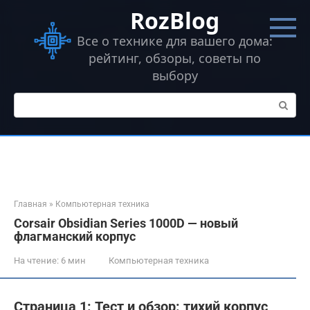
Перейти
RozBlog
к
контенту
Все о технике для вашего дома:
рейтинг, обзоры, советы по
выбору
Поиск:
Главная
»
Компьютерная техника
Corsair Obsidian Series 1000D — новый
флагманский корпус
На чтение:
6 мин
Компьютерная техника
Страница 1: Тест и обзор: тихий корпус