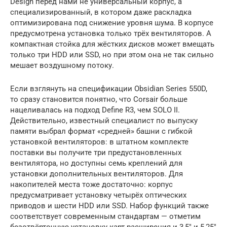
Design перед нами не универсальный корпус, а
специализированный, в котором даже раскладка
оптимизирована под снижение уровня шума. В корпусе
предусмотрена установка только трёх вентиляторов. А
компактная стойка для жёстких дисков может вмещать
только три HDD или SSD, но при этом она не так сильно
мешает воздушному потоку.
Если взглянуть на спецификации Obsidian Series 550D,
то сразу становится понятно, что Corsair больше
нацеливалась на подход Define R3, чем SOLO II.
Действительно, известный специалист по выпуску
памяти выбрал формат «средней» башни с гибкой
установкой вентиляторов: в штатном комплекте
поставки вы получите три предустановленных
вентилятора, но доступны семь креплений для
установки дополнительных вентиляторов. Для
накопителей места тоже достаточно: корпус
предусматривает установку четырёх оптических
приводов и шести HDD или SSD. Набор функций также
соответствует современным стандартам — отметим
безотвёрточную установку карт расширения и 3,5″ и 5,25″