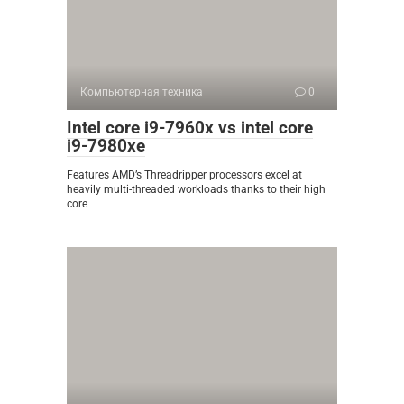
Компьютерная техника
0
Intel core i9-7960x vs intel core
i9-7980xe
Features AMD’s Threadripper processors excel at
heavily multi-threaded workloads thanks to their high
core