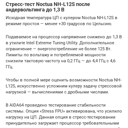
Стресс-тест Noctua NH-L12S после
андервольтинга до 1,3 В
Исходная температура ЦП с кулером Noctua NH-L12S в
режиме простоя — менее +30 градусов по Цельсию.
Подаваемое на процессор напряжение снижено до 1,3 В
в утилите Intel Extreme Tuning Utility. Дополнительное
ограничение — энергопотребление не более 125 Вт.
Лимиты по вольтажу и потребляемой мощности
снизили тактовую частоту на 0,2 ГГц — до 4,4 ГГц с 4,6
ГГц.
Чтобы в полной мере оценить возможности Noctua NH-
L12S, искусственно усложним кулеру задачу стрессовой
нагрузкой — вычислениями с дробными числами.
В AIDA64 проведено тестирование стабильности
системы. Опция «Stress FPU» активирована, что усилило
нагрузку на ЦП. Данная опция в стресс-тестировании
принудительно загружает процессор требовательными