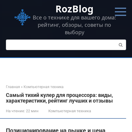
Перейти
RozBlog
к
контенту
Все о технике для вашего дома:
рейтинг, обзоры, советы по
выбору
Поиск:
Главная
»
Компьютерная техника
Самый тихий кулер для процессора: виды,
характеристики, рейтинг лучших и отзывы
На чтение:
22 мин
Компьютерная техника
Позиционирование на рынке и цена