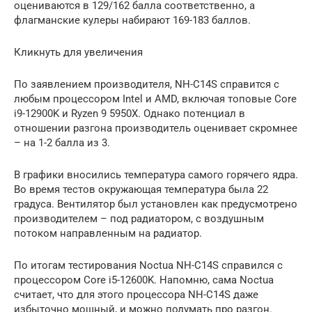
оцениваются в 129/162 балла соответственно, а
флагманские кулеры набирают 169-183 баллов.
Кликнуть для увеличения
По заявлением производителя, NH-C14S справится с
любым процессором Intel и AMD, включая топовые Core
i9-12900K и Ryzen 9 5950X. Однако потенциал в
отношении разгона производитель оценивает скромнее
– на 1-2 балла из 3.
В графики вносились температура самого горячего ядра.
Во время тестов окружающая температура была 22
градуса. Вентилятор был установлен как предусмотрено
производителем – под радиатором, с воздушным
потоком направленным на радиатор.
По итогам тестирования Noctua NH-C14S справился с
процессором Core i5-12600K. Напомню, сама Noctua
считает, что для этого процессора NH-C14S даже
избыточно мощный, и можно подумать про разгон.