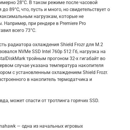
имерно 28°С. В таком режиме после часовой
до 89°С, что, пусть и много, но свидетельствует о
 максимальным нагрузкам, которые не
Например, при рендере в Premiere Pro
авил всего 73°С.
ть радиатора охлаждения Shield Frozr для M.2
овался NVMe SSD Intel 760p 512 Гб, нагрузка на
talDiskMark тройным прогоном 32-х гигабайт во
ервом случае указана температура накопителя
тором с установленным охлаждением Shield Frozr.
строенного в накопитель термодатчика и
авда, может спасти от тротлинга горячих SSD.
omahawk — одна из начальных игровых