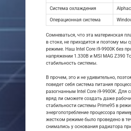
Система охлаждения
Alphac
Операционная система
Window
Сомневаться, что эта материнская плат
в стоке, не приходится и поэтому мы
режиме. Наш Intel Core i9-9900K без п
напряжении 1.330В и MSI MAG Z390 T
стабильность системы.
В прочем, это и не удивительно, поэ
поведет себя система питания процес
разогнанным Intel Core i9-9900K. Дл
вряд ли сможете создать даже рабоч
стабильности системы Prime95 в режим
энергопотребление процессора пример
жестком режиме было проведено в те
снимались у основания радиатора пр