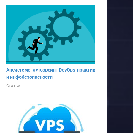
Апсистемс: аутсорсинг DevOps-практик
и инфобезопасности
Статьи