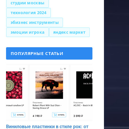
студии москвы
технология 2024
эбизнес инструменты
эмоции игрока
яндекс маркет
ПОПУЛЯРНЫЕ СТАТЬИ
Виниловые пластинки в стиле рок: от