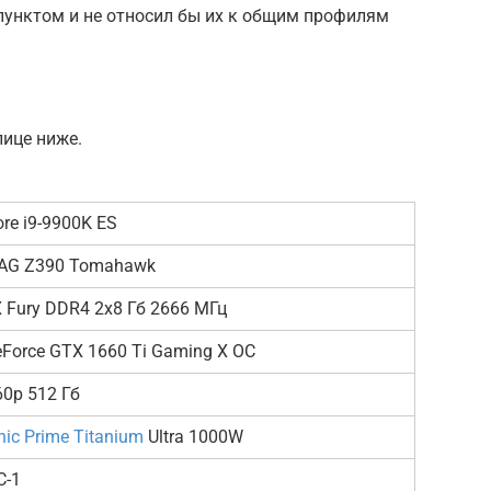
пунктом и не относил бы их к общим профилям
лице ниже.
Core i9-9900K ES
AG Z390 Tomahawk
 Fury DDR4 2х8 Гб 2666 МГц
Force GTX 1660 Ti Gaming X OC
760p 512 Гб
ic Prime Titanium
Ultra 1000W
C-1