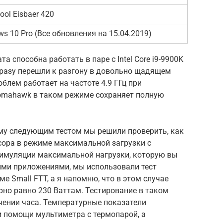
ool Eisbaer 420
s 10 Pro (Все обновления на 15.04.2019)
а способна работать в паре с Intel Core i9-9900K
 сразу перешли к разгону в довольно щадящем
роблем работает на частоте 4.9 ГГц при
omahawk в таком режиме сохраняет полную
тому следующим тестом мы решили проверить, как
сора в режиме максимальной загрузки с
я симуляции максимальной нагрузки, которую вы
ими приложениями, мы использовали тест
е Small FTT, а я напомню, что в этом случае
но равно 230 Ваттам. Тестирование в таком
чении часа. Температурные показатели
и помощи мультиметра с термопарой, а