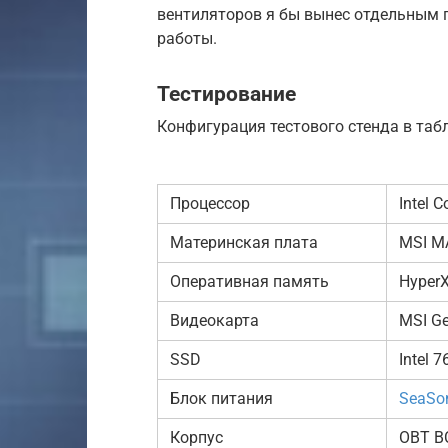
вентиляторов я бы вынес отдельным 
работы.
Тестирование
Конфигурация тестового стенда в таб
Процессор
Intel 
Материнская плата
MSI M
Оперативная память
HyperX
Видеокарта
MSI Ge
SSD
Intel 
Блок питания
SeaSon
Корпус
OBT B