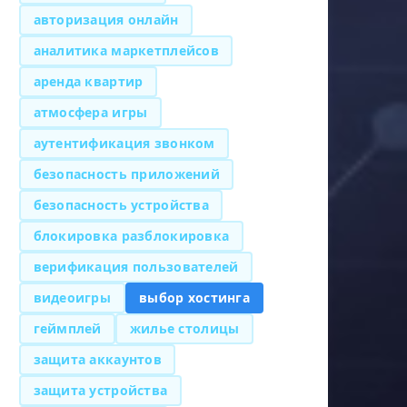
авторизация онлайн
аналитика маркетплейсов
аренда квартир
атмосфера игры
аутентификация звонком
безопасность приложений
безопасность устройства
блокировка разблокировка
верификация пользователей
видеоигры
выбор хостинга
геймплей
жилье столицы
защита аккаунтов
защита устройства