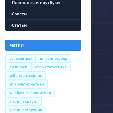
Планшеты и ноутбуки
Советы
Статьи
МЕТКИ
api сервисы
mi.com сервер
mi unlock
ozon статистика
sellerstats сервис
sms альтернатива
wildberries аналитика
xiaomi аккаунт
xiaomi загрузчик