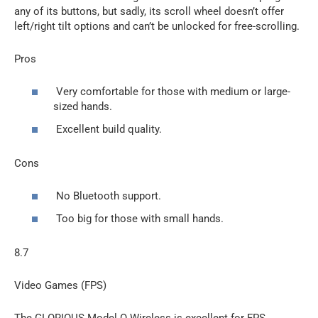
any of its buttons, but sadly, its scroll wheel doesn’t offer
left/right tilt options and can’t be unlocked for free-scrolling.
Pros
Very comfortable for those with medium or large-
sized hands.
Excellent build quality.
Cons
No Bluetooth support.
Too big for those with small hands.
8.7
Video Games (FPS)
The GLORIOUS Model O Wireless is excellent for FPS