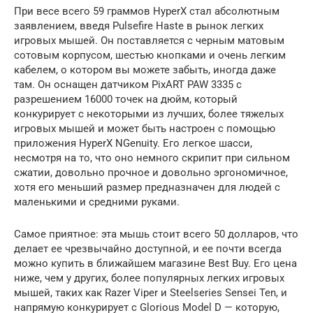
При весе всего 59 граммов HyperX стал абсолютным
заявлением, введя Pulsefire Haste в рынок легких
игровых мышей. Он поставляется с черным матовым
сотовым корпусом, шестью кнопками и очень легким
кабелем, о котором вы можете забыть, иногда даже
там. Он оснащен датчиком PixART PAW 3335 с
разрешением 16000 точек на дюйм, который
конкурирует с некоторыми из лучших, более тяжелых
игровых мышей и может быть настроен с помощью
приложения HyperX NGenuity. Его легкое шасси,
несмотря на то, что оно немного скрипит при сильном
сжатии, довольно прочное и довольно эргономичное,
хотя его меньший размер предназначен для людей с
маленькими и средними руками.
Самое приятное: эта мышь стоит всего 50 долларов, что
делает ее чрезвычайно доступной, и ее почти всегда
можно купить в ближайшем магазине Best Buy. Его цена
ниже, чем у других, более популярных легких игровых
мышей, таких как Razer Viper и Steelseries Sensei Ten, и
напрямую конкурирует с Glorious Model D — которую,