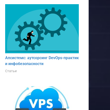
Апсистемс: аутсорсинг DevOps-практик
и инфобезопасности
Статьи