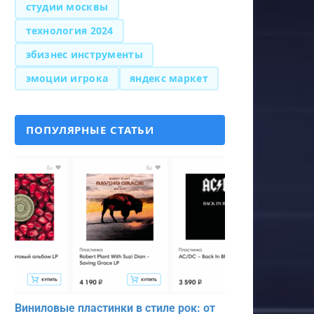
студии москвы
технология 2024
эбизнес инструменты
эмоции игрока
яндекс маркет
ПОПУЛЯРНЫЕ СТАТЬИ
Виниловые пластинки в стиле рок: от