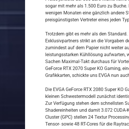
sogar mit mehr als 1.500 Euro zu Buche. 
wenigen Monaten eine gänzlich andere Str
preisgünstigsten Vertreter eines jeden Typ
Trotzdem gibt es mehr als den Standard. 
Exklusivpartners strikt an die Vorgaben 
zumindest auf dem Papier nicht weiter au
leistungsstarken Kühllösung aufwarten, 
Sachen Maximal-Takt durchaus für Vortei
GeForce RTX 2070 Super KO Gaming, einer d
Grafikkarten, schickte uns EVGA nun auc
Die EVGA GeForce RTX 2080 Super KO Ga
kleinen Schwestermodell zunächst identis
Zur Verfügung stehen dem schnellsten Su
Shadereinheiten und damit 3.072 CUDA-K
Cluster (GPC) stellen 24 Textur Processi
Tensor- sowie 48 RT-Cores für die Raytra