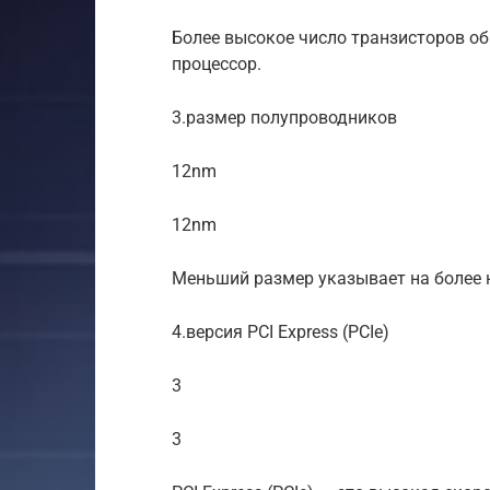
Более высокое число транзисторов о
процессор.
3.размер полупроводников
12nm
12nm
Меньший размер указывает на более 
4.версия PCI Express (PCIe)
3
3