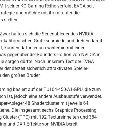
Mit seiner KO-Gaming-Reihe verfolgt EVGA seit
ategie und möchte mit ihr mitunter die
s stellen.
Zwar halten sich die Serienableger des NVIDIA-
der kalifornischen Grafikschmiede und drehen damit
f, können dafür jedoch weiterhin mit einer
was gegenüber der Founders Edition von NVIDIA in
le sorgen dürfte. Nach unserem Test der EVGA
er derzeit sicherlich attraktivsten Spieler-
h den großen Bruder.
ming basiert auf der TU104-450-A1-GPU, die zum
ch ist, jedoch eine andere Ausbaustufe verwendet.
per-Ableger 48 Shadercluster mit jeweils 64
erne. Die insgesamt sechs Graphics Processing
ng Cluster (TPC) mit 192 Textureinheiten und 384
cing und DXR-Effekte von NVIDIA bereit.