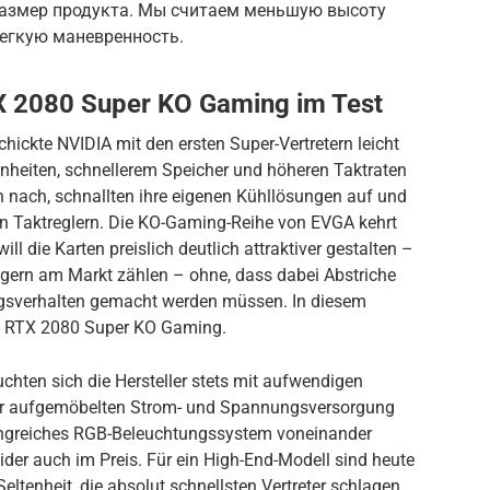
размер продукта. Мы считаем меньшую высоту
легкую маневренность.
X 2080 Super KO Gaming im Test
hickte NVIDIA mit den ersten Super-Vertretern leicht
nheiten, schnellerem Speicher und höheren Taktraten
h nach, schnallten ihre eigenen Kühllösungen auf und
en Taktreglern. Die KO-Gaming-Reihe von EVGA kehrt
l die Karten preislich deutlich attraktiver gestalten –
legern am Markt zählen – ohne, dass dabei Abstriche
ngsverhalten gemacht werden müssen. In diesem
ce RTX 2080 Super KO Gaming.
hten sich die Hersteller stets mit aufwendigen
ner aufgemöbelten Strom- und Spannungsversorgung
angreiches RGB-Beleuchtungssystem voneinander
der auch im Preis. Für ein High-End-Modell sind heute
eltenheit, die absolut schnellsten Vertreter schlagen