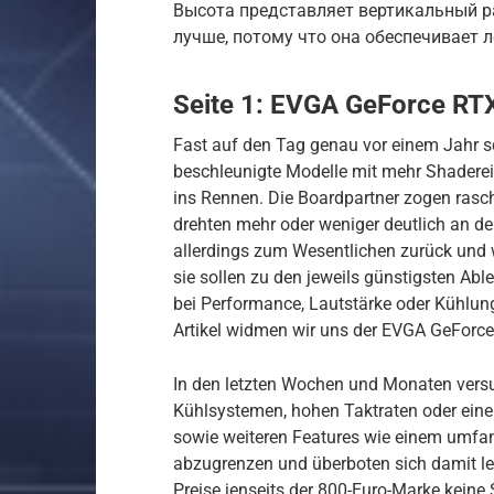
Высота представляет вертикальный 
лучше, потому что она обеспечивает 
Seite 1: EVGA GeForce RT
Fast auf den Tag genau vor einem Jahr sc
beschleunigte Modelle mit mehr Shaderei
ins Rennen. Die Boardpartner zogen rasc
drehten mehr oder weniger deutlich an d
allerdings zum Wesentlichen zurück und wil
sie sollen zu den jeweils günstigsten Ab
bei Performance, Lautstärke oder Kühlu
Artikel widmen wir uns der EVGA GeFor
In den letzten Wochen und Monaten versuc
Kühlsystemen, hohen Taktraten oder ei
sowie weiteren Features wie einem umf
abzugrenzen und überboten sich damit lei
Preise jenseits der 800-Euro-Marke keine S