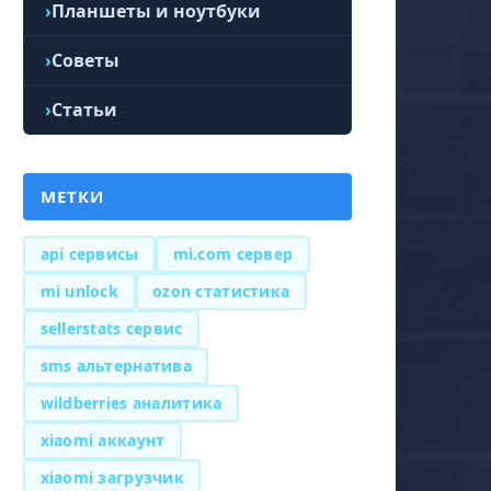
Планшеты и ноутбуки
Советы
Статьи
МЕТКИ
api сервисы
mi.com сервер
mi unlock
ozon статистика
sellerstats сервис
sms альтернатива
wildberries аналитика
xiaomi аккаунт
xiaomi загрузчик