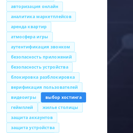
авторизация онлайн
аналитика маркетплейсов
аренда квартир
атмосфера игры
аутентификация звонком
безопасность приложений
безопасность устройства
блокировка разблокировка
верификация пользователей
видеоигры
выбор хостинга
геймплей
жилье столицы
защита аккаунтов
защита устройства