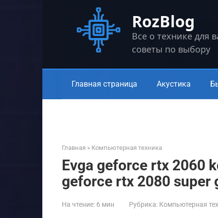
Перейти
RozBlog
к
контенту
Все о технике для 
советы по выбору
Главная страница
Акустика
Б
Главная
»
Компьютерная техника
Evga geforce rtx 2060 
geforce rtx 2080 super
На чтение:
6 мин
Рубрика:
Компьютерная те