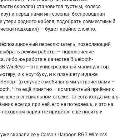
асти скролла) становится пустым, колесо
низу) и перед нами интересная беспроводная
ае утери родного кабеля, подобрать совместимый
ически подходил) – будет крайне сложно.
 трёхпозиционный переключатель, позволяющий
 выбрать режим работы — подключение
 либо же работа в качестве Bluetooth-
RGB Wireless – это универсальный манипулятор,
теру, и к ноутбуку, и к планшету и даже
USBпорт (в случае с мобильными устройствами –
tooth. Что ещё приятно – комплектный приёмник
мышке в специальном отсеке. То есть когда мышь
мник всегда при ней, его не потеряешь, и это на
 походном варианте придётся ещё носить и
уже сказали её у Corsair Harpoon RGB Wireless