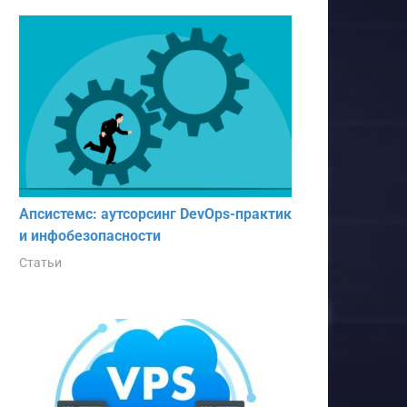
Апсистемс: аутсорсинг DevOps-практик
и инфобезопасности
Статьи