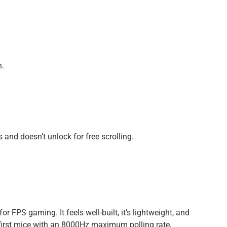
n.
s and doesn’t unlock for free scrolling.
 FPS gaming. It feels well-built, it’s lightweight, and
he first mice with an 8000Hz maximum polling rate,