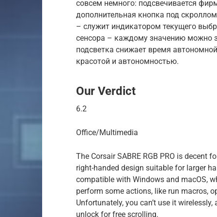
совсем немного: подсвечивается фир
дополнительная кнопка под скроллом.
– служит индикатором текущего выбр
сенсора – каждому значению можно за
подсветка снижает время автономной
красотой и автономностью.
Our Verdict
6.2
Office/Multimedia
The Corsair SABRE RGB PRO is decent for 
right-handed design suitable for larger h
compatible with Windows and macOS, whic
perform some actions, like run macros, op
Unfortunately, you can’t use it wirelessly,
unlock for free scrolling.