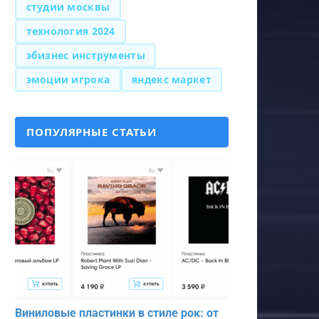
студии москвы
технология 2024
эбизнес инструменты
эмоции игрока
яндекс маркет
ПОПУЛЯРНЫЕ СТАТЬИ
Виниловые пластинки в стиле рок: от