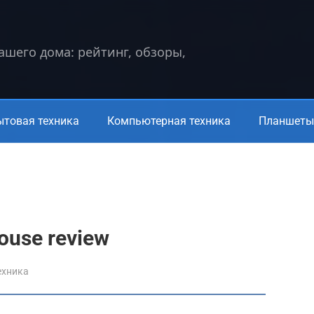
вашего дома: рейтинг, обзоры,
ытовая техника
Компьютерная техника
Планшеты 
mouse review
ехника