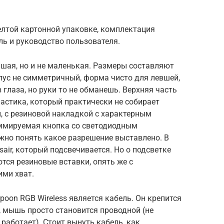
елтой картонной упаковке, комплектация
ь и руководство пользователя.
шая, но и не маленькая. Размеры составляют
рпус не симметричный, форма чисто для левшей,
в глаза, но руки то не обманешь. Верхняя часть
астика, который практически не собирает
, с резиновой накладкой с характерным
аммируемая кнопка со светодиодным
жно понять какое разрешение выставлено. В
air, который подсвечивается. Но о подсветке
тся резиновые вставки, опять же с
ми хват.
poon RGB Wireless является кабель. Он крепится
 мышь просто становится проводной (не
работает). Стоит вынуть кабель, как