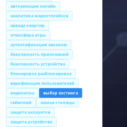
авторизация онлайн
аналитика маркетплейсов
аренда квартир
атмосфера игры
аутентификация звонком
безопасность приложений
безопасность устройства
блокировка разблокировка
верификация пользователей
видеоигры
выбор хостинга
геймплей
жилье столицы
защита аккаунтов
защита устройства