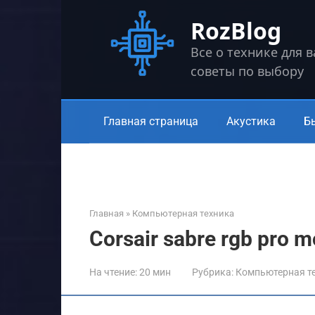
Перейти
RozBlog
к
контенту
Все о технике для 
советы по выбору
Главная страница
Акустика
Б
Главная
»
Компьютерная техника
Corsair sabre rgb pro 
На чтение:
20 мин
Рубрика:
Компьютерная т