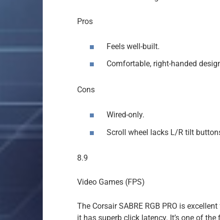
Pros
Feels well-built.
Comfortable, right-handed desig
Cons
Wired-only.
Scroll wheel lacks L/R tilt button
8.9
Video Games (FPS)
The Corsair SABRE RGB PRO is excellent for
it has superb click latency. It’s one of t