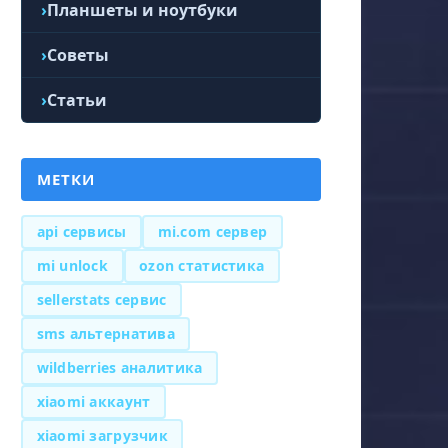
Планшеты и ноутбуки
Советы
Статьи
МЕТКИ
api сервисы
mi.com сервер
mi unlock
ozon статистика
sellerstats сервис
sms альтернатива
wildberries аналитика
xiaomi аккаунт
xiaomi загрузчик