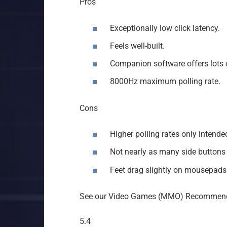
Pros
Exceptionally low click latency.
Feels well-built.
Companion software offers lots 
8000Hz maximum polling rate.
Cons
Higher polling rates only intende
Not nearly as many side button
Feet drag slightly on mousepads
See our Video Games (MMO) Recommen
5.4