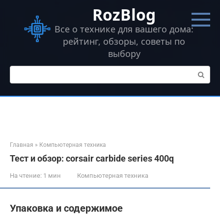
Перейти
RozBlog
к
контенту
Все о технике для вашего дома:
рейтинг, обзоры, советы по
выбору
Поиск:
Главная
»
Компьютерная техника
Тест и обзор: corsair carbide series 400q
На чтение:
1 мин
Компьютерная техника
Упаковка и содержимое