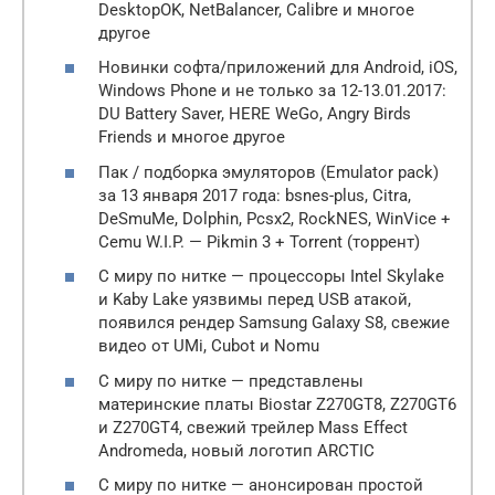
DesktopOK, NetBalancer, Calibre и многое
другое
Новинки софта/приложений для Android, iOS,
Windows Phone и не только за 12-13.01.2017:
DU Battery Saver, HERE WeGo, Angry Birds
Friends и многое другое
Пак / подборка эмуляторов (Emulator pack)
за 13 января 2017 года: bsnes-plus, Citra,
DeSmuMe, Dolphin, Pcsx2, RockNES, WinVice +
Cemu W.I.P. — Pikmin 3 + Torrent (торрент)
С миру по нитке — процессоры Intel Skylake
и Kaby Lake уязвимы перед USB атакой,
появился рендер Samsung Galaxy S8, свежие
видео от UMi, Cubot и Nomu
С миру по нитке — представлены
материнские платы Biostar Z270GT8, Z270GT6
и Z270GT4, свежий трейлер Mass Effect
Andromeda, новый логотип ARCTIC
С миру по нитке — анонсирован простой