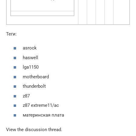
Теги:
asrock
haswell
lga1150
motherboard
thunderbolt
z87
z87 extreme11/ac
материнская плата
View the discussion thread.