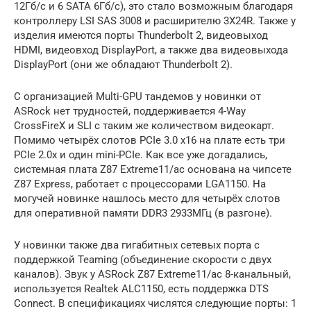
12Гб/с и 6 SATA 6Гб/с), это стало возможным благодаря
контроллеру LSI SAS 3008 и расширителю 3X24R. Также у
изделия имеются порты Thunderbolt 2, видеовыход
HDMI, видеовход DisplayPort, а также два видеовыхода
DisplayPort (они же обладают Thunderbolt 2).
С организацией Multi-GPU тандемов у новинки от
ASRock нет трудностей, поддерживается 4-Way
CrossFireX и SLI с таким же количеством видеокарт.
Помимо четырёх слотов PCIe 3.0 x16 на плате есть три
PCIe 2.0x и один mini-PCIe. Как все уже догадались,
системная плата Z87 Extreme11/ac основана на чипсете
Z87 Express, работает с процессорами LGA1150. На
могучей новинке нашлось место для четырёх слотов
для оперативной памяти DDR3 2933МГц (в разгоне).
У новинки также два гигабитных сетевых порта с
поддержкой Teaming (объединение скорости с двух
каналов). Звук у ASRock Z87 Extreme11/ac 8-канальный,
используется Realtek ALC1150, есть поддержка DTS
Connect. В спецификациях числятся следующие порты: 1