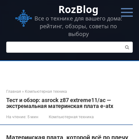
Перейти
RozBlog
к
контенту
Все о технике для вашего дома:
рейтинг, обзоры, советы по
выбору
Поиск:
Главная
»
Компьютерная техника
Тест и обзор: asrock z87 extreme11/ac —
экстремальная материнская плата e-atx
На чтение:
5 мин
Компьютерная техника
Материнская плата, которой всё по плечу