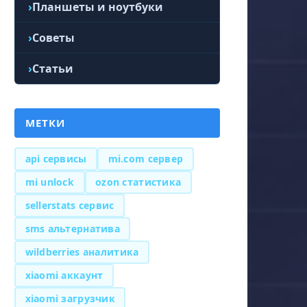
Планшеты и ноутбуки
Советы
Статьи
МЕТКИ
api сервисы
mi.com сервер
mi unlock
ozon статистика
sellerstats сервис
sms альтернатива
wildberries аналитика
xiaomi аккаунт
xiaomi загрузчик