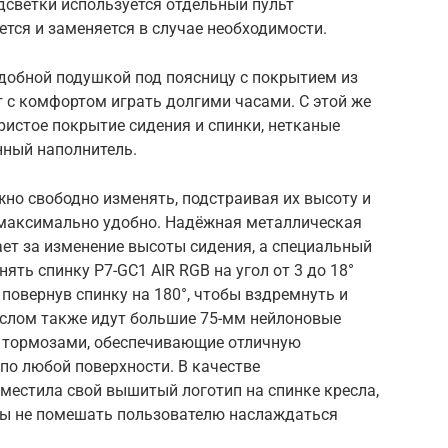
светки используется отдельный пульт
ется и заменяется в случае необходимости.
удобной подушкой под поясницу с покрытием из
 с комфортом играть долгими часами. С этой же
ристое покрытие сидения и спинки, нетканые
нный наполнитель.
но свободно изменять, подстраивая их высоту и
о максимально удобно. Надёжная металлическая
ает за изменение высоты сидения, а специальный
ть спинку P7-GC1 AIR RGB на угол от 3 до 18°
 повернув спинку на 180°, чтобы вздремнуть и
реслом также идут большие 75-мм нейлоновые
и тормозами, обеспечивающие отличную
по любой поверхности. В качестве
местила свой вышитый логотип на спинке кресла,
обы не помешать пользователю наслаждаться