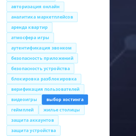
авторизация онлайн
аналитика маркетплейсов
аренда квартир
атмосфера игры
аутентификация звонком
безопасность приложений
безопасность устройства
блокировка разблокировка
верификация пользователей
видеоигры
выбор хостинга
геймплей
жилье столицы
защита аккаунтов
защита устройства