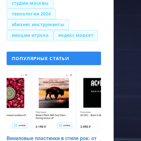
студии москвы
технология 2024
эбизнес инструменты
эмоции игрока
яндекс маркет
ПОПУЛЯРНЫЕ СТАТЬИ
Виниловые пластинки в стиле рок: от