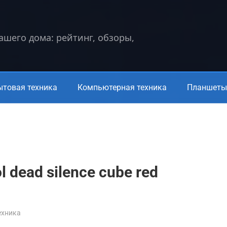
вашего дома: рейтинг, обзоры,
ытовая техника
Компьютерная техника
Планшеты 
 dead silence cube red
ехника