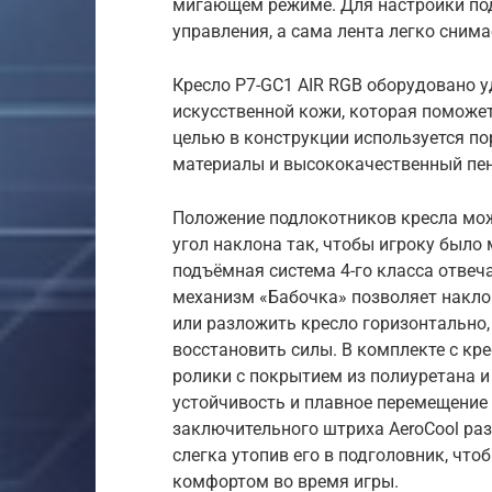
мигающем режиме. Для настройки под
управления, а сама лента легко снима
Кресло P7-GC1 AIR RGB оборудовано 
искусственной кожи, которая поможет
целью в конструкции используется по
материалы и высококачественный пе
Положение подлокотников кресла мож
угол наклона так, чтобы игроку был
подъёмная система 4-го класса отвеч
механизм «Бабочка» позволяет наклоня
или разложить кресло горизонтально,
восстановить силы. В комплекте с к
ролики с покрытием из полиуретана 
устойчивость и плавное перемещение 
заключительного штриха AeroСool раз
слегка утопив его в подголовник, чт
комфортом во время игры.