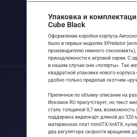
Упаковка и комплектация
Cube Black
Оформление коробки корпуса Aerocool 
было в первых моделях XPredator (ис
производителю немного сэкономить),
принадлежности к игровой серии. С о
в нашем случае они «потерты». Так же 
квадратной упаковке нового корпуса о
удобно только приделав скотчем «ручк
Приличное по объему описание на раз
Искомое RU присутствует, но текст м
сталь толщиной 0,7 мм, возможность 
поддержка видеокарт длиной до 320 м
материнских плат miniITX/mATX, куле
два регулятора скорости вращения до 