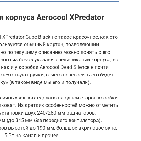
 корпуса Aerocool XPredator
XPredator Cube Black не такое красочное, как это
пользуется обычный картон, позволяющий
 но по текущему описанию можно понять о его
дного из боков указаны спецификации корпуса, но
как и у коробки Aerocool Dead Silence в почти
тсутствуют ручки, отчего переносить его будет
у» (в таком виде мы его и получали).
личных языках сделано на одной сторон коробки.
елковат. Из кратких особенностей можно отметить
установки двух 240/280 мм радиаторов,
м (до 345 мм без переднего вентилятора),
ров высотой до 190 мм, большое акриловое окно,
15 Вт на канал и прочее.