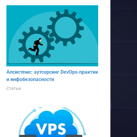
Апсистемс: аутсорсинг DevOps-практик
и инфобезопасности
Статьи