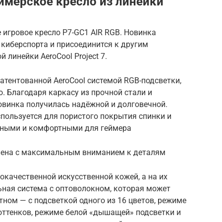
еймерское кресло из линейки
 игровое кресло P7-GC1 AIR RGB. Новинка
киберспорта и присоединится к другим
 линейки AeroСool Project 7.
патентованной AeroCool системой RGB-подсветки,
. Благодаря каркасу из прочной стали и
овинка получилась надёжной и долговечной.
спользуется для пористого покрытия спинки и
адными и комфортными для геймера
влена с максимальным вниманием к деталям
окачественной искусственной кожей, а на их
ная система с оптоволокном, которая может
тном — с подсветкой одного из 16 цветов, режиме
 оттенков, режиме белой «дышащей» подсветки и