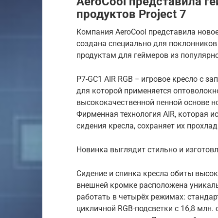
AeroCool представила г
продуктов Project 7
Компания AeroCool представила новое
создана специально для поклонников 
продуктам для геймеров из популярной
P7-GC1 AIR RGB − игровое кресло с за
для которой применяется оптоволокно
высококачественной пенной основе н
Фирменная технология AIR, которая и
сидения кресла, сохраняет их прохл
Новинка выглядит стильно и изгото
Сидение и спинка кресла обиты высок
внешней кромке расположена уникаль
работать в четырёх режимах: стандар
цикличной RGB-подсветки с 16,8 млн.