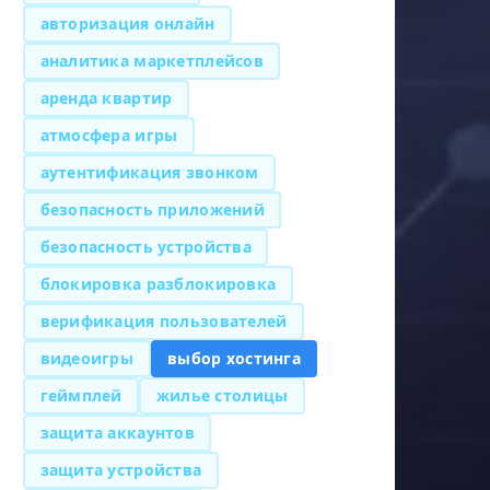
авторизация онлайн
аналитика маркетплейсов
аренда квартир
атмосфера игры
аутентификация звонком
безопасность приложений
безопасность устройства
блокировка разблокировка
верификация пользователей
видеоигры
выбор хостинга
геймплей
жилье столицы
защита аккаунтов
защита устройства