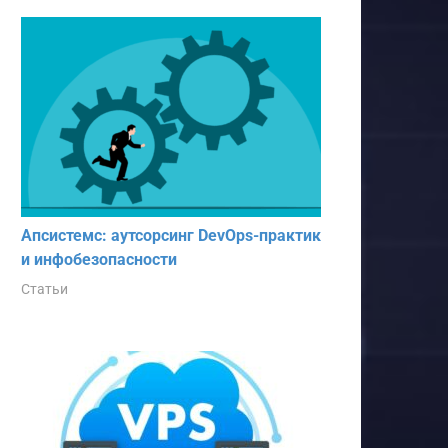
Апсистемс: аутсорсинг DevOps-практик
и инфобезопасности
Статьи