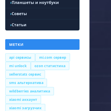
Планшеты и ноутбуки
Советы
Статьи
МЕТКИ
api сервисы
mi.com сервер
mi unlock
ozon статистика
sellerstats сервис
sms альтернатива
wildberries аналитика
xiaomi аккаунт
xiaomi загрузчик