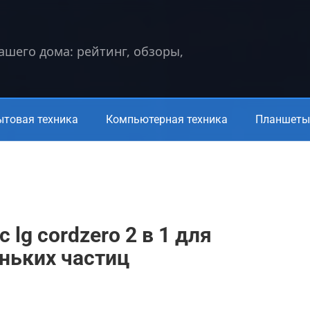
вашего дома: рейтинг, обзоры,
ытовая техника
Компьютерная техника
Планшеты 
lg cordzero 2 в 1 для
ньких частиц
а