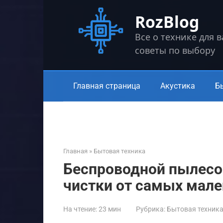
Перейти
RozBlog
к
контенту
Все о технике для 
советы по выбору
Главная страница
Акустика
Б
Главная
»
Бытовая техника
Беспроводной пылесос 
чистки от самых мале
На чтение:
23 мин
Рубрика:
Бытовая техник