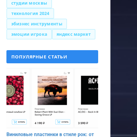
студии москвы
технология 2024
эбизнес инструменты
эмоции игрока
яндекс маркет
ПОПУЛЯРНЫЕ СТАТЬИ
Виниловые пластинки в стиле рок: от