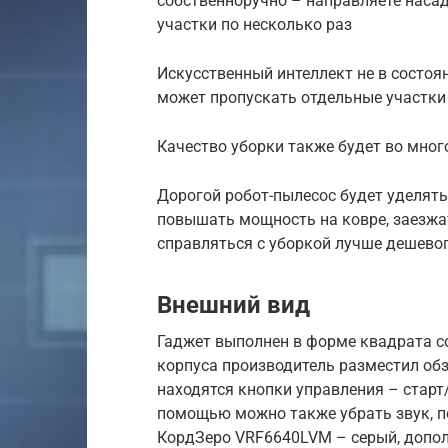
собственноручно – направляете насад
участки по несколько раз
Искусственный интеллект не в состоя
может пропускать отдельные участки
Качество уборки также будет во мног
Дорогой робот-пылесос будет уделят
повышать мощность на ковре, заезжа
справляться с уборкой лучше дешевог
Внешний вид
Гаджет выполнен в форме квадрата с
корпуса производитель разместил обз
находятся кнопки управления – старт/
помощью можно также убрать звук, по
КордЗеро VRF6640LVM – серый, допо