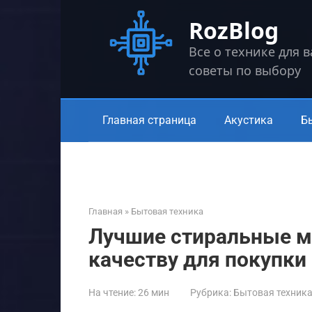
Перейти
RozBlog
к
контенту
Все о технике для 
советы по выбору
Главная страница
Акустика
Б
Главная
»
Бытовая техника
Лучшие стиральные м
качеству для покупки 
На чтение:
26 мин
Рубрика:
Бытовая техник