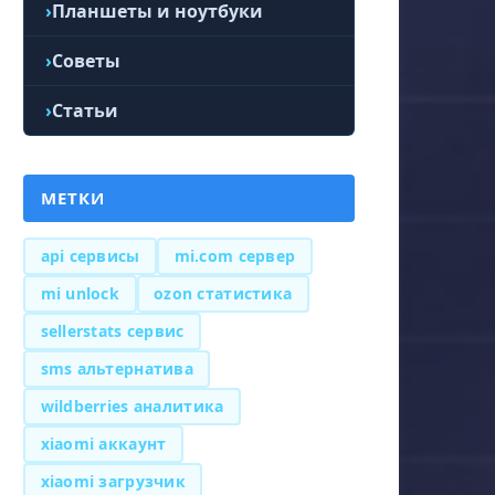
Планшеты и ноутбуки
Советы
Статьи
МЕТКИ
api сервисы
mi.com сервер
mi unlock
ozon статистика
sellerstats сервис
sms альтернатива
wildberries аналитика
xiaomi аккаунт
xiaomi загрузчик