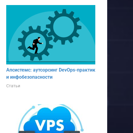
Апсистемс: аутсорсинг DevOps-практик
и инфобезопасности
Статьи