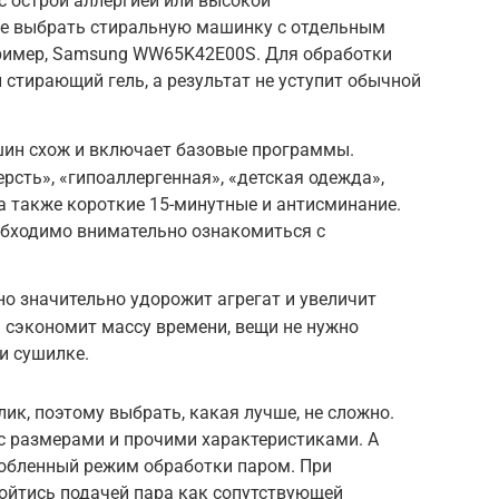
 острой аллергией или высокой
е выбрать стиральную машинку с отдельным
ример, Samsung WW65K42E00S. Для обработки
стирающий гель, а результат не уступит обычной
ин схож и включает базовые программы.
рсть», «гипоаллергенная», «детская одежда»,
 а также короткие 15-минутные и антисминание.
обходимо внимательно ознакомиться с
но значительно удорожит агрегат и увеличит
а сэкономит массу времени, вещи не нужно
и сушилке.
ик, поэтому выбрать, какая лучше, не сложно.
с размерами и прочими характеристиками. А
собленный режим обработки паром. При
бойтись подачей пара как сопутствующей