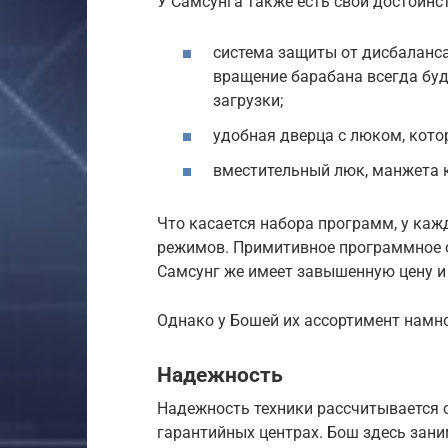
У Самсунга также есть свои достоинс
система защиты от дисбаланс
вращение барабана всегда буд
загрузки;
удобная дверца с люком, кото
вместительный люк, манжета к
Что касается набора программ, у каж
режимов. Примитивное программное о
Самсунг же имеет завышенную цену и
Однако у Бошей их ассортимент намно
Надежность
Надежность техники рассчитывается с
гарантийных центрах. Бош здесь зан