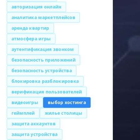
авторизация онлайн
аналитика маркетплейсов
аренда квартир
атмосфера игры
аутентификация звонком
безопасность приложений
безопасность устройства
блокировка разблокировка
верификация пользователей
видеоигры
выбор хостинга
геймплей
жилье столицы
защита аккаунтов
защита устройства