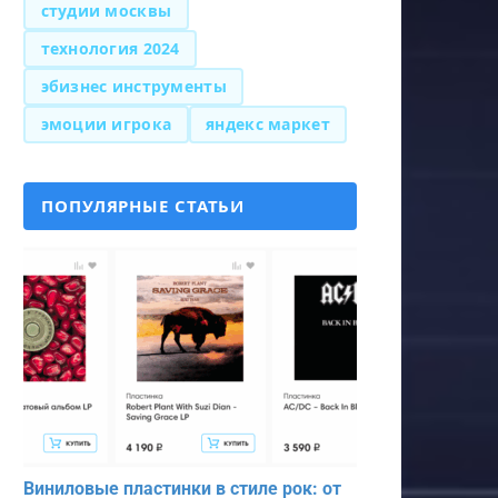
студии москвы
технология 2024
эбизнес инструменты
эмоции игрока
яндекс маркет
ПОПУЛЯРНЫЕ СТАТЬИ
Виниловые пластинки в стиле рок: от